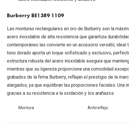
Lentillas esféricas para Miopia y Hipermetropia
Persol
Vogue
Gafas Graduadas Más Vendidas
Gafas de Sol Mas Nuevas
Ojos rojos
Lentillas tóricas para Astigmatismo
Michael Kors
Ralph Lauren
Burberry BE1389 1109
Gafas Graduadas Más Nuevas
Gafas de Sol Mas Vendidas
Ver todo
Lentillas day & night
Ver todas las ma
Nuance
Las monturas rectangulares en oro de Burberry son la máxima
Gafas de sol con probador virtual
Lentillas de colores y fantasía
acero inoxidable de alta resistencia que garantiza durabilida
Salud visual Infantil
Ver todas las ma
contemporáneo las convierte en un accesorio versátil, ideal 
tono dorado aporta un toque sofisticado y exclusivo, perfect
estructura robusta del acero inoxidable asegura que manteng
mientras que su ligereza proporciona una comodidad excepci
grabados de la firma Burberry, reflejan el prestigio de la ma
alargados, ya que equilibran las proporciones faciales. Una i
gracias a su resistencia a la oxidación y los arañazos.
Montura
Antirreflejo