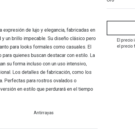
Mes de la visión
Gafas de Sol Rojas
Total 30
Monturas Verdes
Tipos de Gafas de Sol
Biotrue
Tipos de Gafas Graduadas
rcas
 expresión de lujo y elegancia, fabricadas en
Iconicos
d y un brillo impecable. Su diseño clásico pero
rcas
El precio
el precio 
tanto para looks formales como casuales. El
o para quienes buscan destacar con estilo. La
an su forma incluso con un uso intensivo,
onal. Los detalles de fabricación, como los
rca. Perfectas para rostros ovalados o
nversión en estilo que perdurará en el tiempo
Antirrayas