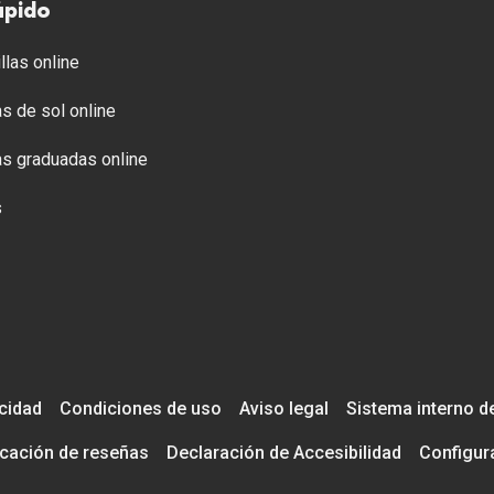
ápido
llas online
s de sol online
s graduadas online
s
acidad
Condiciones de uso
Aviso legal
Sistema interno d
icación de reseñas
Declaración de Accesibilidad
Configur