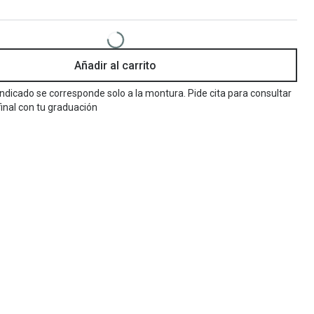
Encuentra las lentillas más adecuadas
Ray Ban Meta: Gafas con IA
Guia: Tipo de gafas segun forma de tu cara
Añadir al carrito
 indicado se corresponde solo a la montura. Pide cita para consultar
final con tu graduación