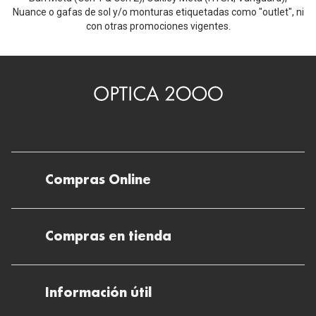
Nuance o gafas de sol y/o monturas etiquetadas como "outlet", ni
con otras promociones vigentes.
Compras Online
Envíos
Compras en tienda
Devoluciones
Métodos de pago en nuestras tiendas
Cancelar o devolver un pedido
Información útil
Solicitud de Informe optométrico/receta
Desistir del contrato aquí