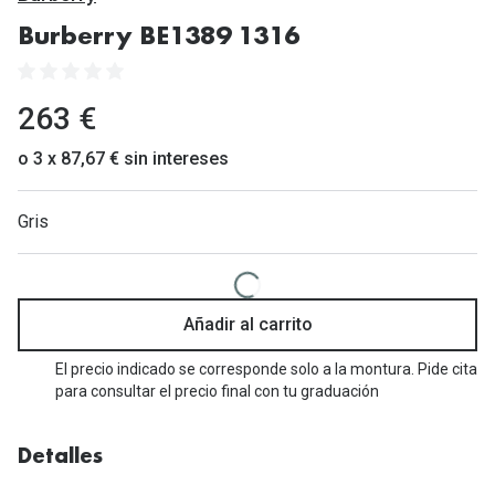
Gafas de Sol Mas Vendidas
Burberry BE1389 1316
Lentillas 
Gafas de sol con probador virtual
Lentillas 
Marcas
263 €
Materia
Ray-Ban
o 3 x 87,67 € sin intereses
Lentillas 
Oakley
Gris
Lentillas 
Prada
Versace
Líquidos
Dolce & Gabbana
Añadir al carrito
Todos los 
Arnette
El precio indicado se corresponde solo a la montura. Pide cita
Lágrimas
para consultar el precio final con tu graduación
Vogue
Solucione
Persol
Detalles
Limpiador