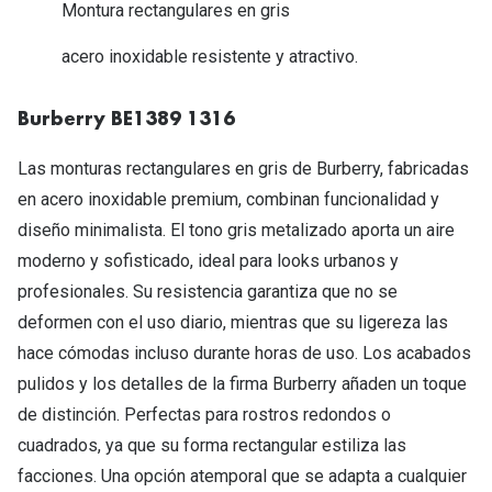
Michael Kors
Montura rectangulares en gris
Marcas
Ver todas las marcas
acero inoxidable resistente y atractivo.
Eyexpert
Formas y Colores
Acuvue
Burberry BE1389 1316
Gafas de Sol Cuadradas
Air Optix
Las monturas rectangulares en gris de Burberry, fabricadas
Gafas de Sol Aviador
en acero inoxidable premium, combinan funcionalidad y
Biofinity
diseño minimalista. El tono gris metalizado aporta un aire
Gafas de Sol Ojo de Gato - Cat Eye
Soflens
moderno y sofisticado, ideal para looks urbanos y
Gafas de Sol Redondas
Dailies
profesionales. Su resistencia garantiza que no se
deformen con el uso diario, mientras que su ligereza las
Gafas de Sol Ovaladas
Precision
hace cómodas incluso durante horas de uso. Los acabados
Gafas de Sol Negras
Total 30
pulidos y los detalles de la firma Burberry añaden un toque
Gafas de Sol Transparentes
de distinción. Perfectas para rostros redondos o
Biotrue
cuadrados, ya que su forma rectangular estiliza las
Gafas de Sol Rojas
facciones. Una opción atemporal que se adapta a cualquier
Promoci