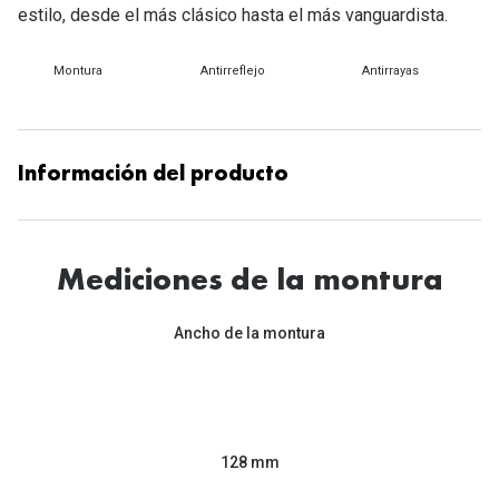
Tipos de Gafas de Sol
estilo, desde el más clásico hasta el más vanguardista.
Promocion
Iconicos
Montura
Antirreflejo
Antirrayas
Lentillas 
Consejos
Lecturas
Sol y ojos del bebé
Información del producto
¿Cómo comp
Gafas Polarizadas
Cómo pone
Cristales Transitions
Lentillas 
Mediciones de la montura
Guía de gafas para la forma de tu cara
Dormir con
Ancho de la montura
Accesorios
Encuentra 
128 mm