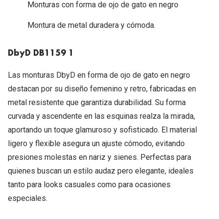
Michael Kors
Monturas con forma de ojo de gato en negro
Marcas
Ver todas las marcas
Montura de metal duradera y cómoda.
Eyexpert
Formas y Colores
Acuvue
DbyD DB1159 1
Gafas de Sol Cuadradas
Air Optix
Las monturas DbyD en forma de ojo de gato en negro
Gafas de Sol Aviador
destacan por su diseño femenino y retro, fabricadas en
Biofinity
metal resistente que garantiza durabilidad. Su forma
Gafas de Sol Ojo de Gato - Cat Eye
Soflens
curvada y ascendente en las esquinas realza la mirada,
Gafas de Sol Redondas
Dailies
aportando un toque glamuroso y sofisticado. El material
ligero y flexible asegura un ajuste cómodo, evitando
Gafas de Sol Ovaladas
Precision
presiones molestas en nariz y sienes. Perfectas para
Gafas de Sol Negras
Total 30
quienes buscan un estilo audaz pero elegante, ideales
Gafas de Sol Transparentes
tanto para looks casuales como para ocasiones
Biotrue
especiales.
Gafas de Sol Rojas
Promoci