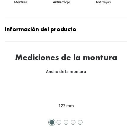
Tipos de Gafas de Sol
Montura
Antirreflejo
Antirrayas
Promocion
Iconicos
Lentillas 
Consejos
Información del producto
Lecturas
Sol y ojos del bebé
¿Cómo comp
Gafas Polarizadas
Mediciones de la montura
Cómo pone
Cristales Transitions
Lentillas 
Ancho de la montura
Guía de gafas para la forma de tu cara
Dormir con
Accesorios
Encuentra 
122 mm