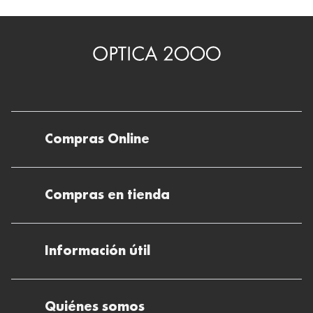
Compras Online
Envíos
Compras en tienda
Devoluciones
Métodos de pago en nuestras tiendas
Cancelar o devolver un pedido
Información útil
Solicitud de Informe optométrico/receta
Desistir del contrato aquí
Ray-ban Meta: Gafas con IA
Pide tu cita
Cómo encontrar mi pedido
Quiénes somos