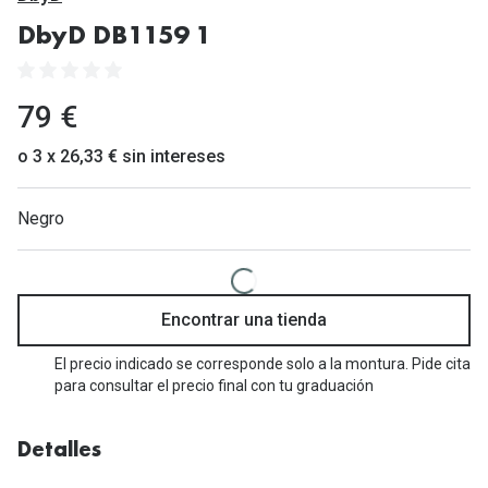
Gafas de Sol Mas Vendidas
DbyD DB1159 1
Lentillas 
Gafas de sol con probador virtual
Lentillas 
Marcas
79 €
Materia
Ray-Ban
o 3 x 26,33 € sin intereses
Lentillas 
Oakley
Negro
Lentillas 
Prada
Versace
Líquidos
Dolce & Gabbana
Encontrar una tienda
Todos los 
Arnette
El precio indicado se corresponde solo a la montura. Pide cita
Lágrimas
para consultar el precio final con tu graduación
Vogue
Solucione
Persol
Detalles
Limpiador