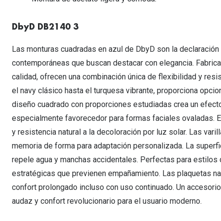
Lentillas esféricas para Miopia y Hipermetropia
Persol
Vogue
Gafas Graduadas Más Vendidas
Gafas de Sol Mas Nuevas
Ojos rojos
Lentillas tóricas para Astigmatismo
Michael Kors
Ralph Lauren
DbyD DB2140 3
Gafas Graduadas Más Nuevas
Gafas de Sol Mas Vendidas
Ver todo
Lentillas day & night
Ver todas las ma
Nuance
Las monturas cuadradas en azul de DbyD son la declaración 
Gafas de sol con probador virtual
Lentillas de colores y fantasía
contemporáneas que buscan destacar con elegancia. Fabrica
Salud visual Infantil
Ver todas las ma
calidad, ofrecen una combinación única de flexibilidad y resi
el navy clásico hasta el turquesa vibrante, proporciona opcio
diseño cuadrado con proporciones estudiadas crea un efecto
especialmente favorecedor para formas faciales ovaladas. El
y resistencia natural a la decoloración por luz solar. Las var
memoria de forma para adaptación personalizada. La superfi
repele agua y manchas accidentales. Perfectas para estilos d
estratégicas que previenen empañamiento. Las plaquetas nas
confort prolongado incluso con uso continuado. Un accesorio
audaz y confort revolucionario para el usuario moderno.