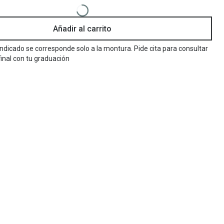
Encuentra las lentillas más adecuadas
Ray Ban Meta: Gafas con IA
Añadir al carrito
Guia: Tipo de gafas segun forma de tu cara
 indicado se corresponde solo a la montura. Pide cita para consultar
final con tu graduación