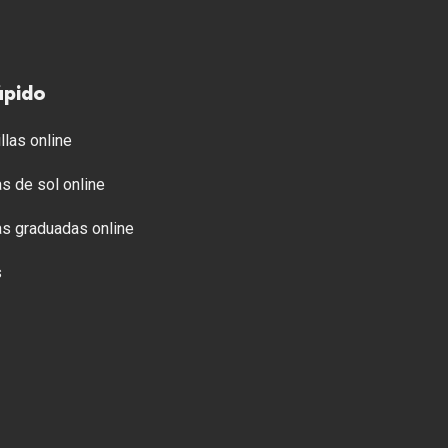
ápido
llas online
s de sol online
s graduadas online
s