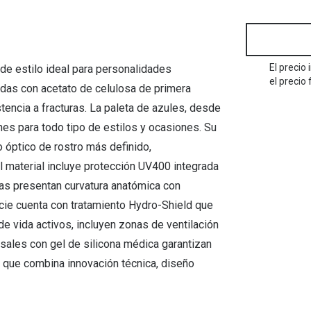
Mes de la visión
Gafas de Sol Rojas
Total 30
Monturas Verdes
Tipos de Gafas de Sol
Biotrue
Tipos de Gafas Graduadas
rcas
El precio
de estilo ideal para personalidades
Iconicos
el precio 
das con acetato de celulosa de primera
rcas
stencia a fracturas. La paleta de azules, desde
nes para todo tipo de estilos y ocasiones. Su
 óptico de rostro más definido,
 material incluye protección UV400 integrada
illas presentan curvatura anatómica con
cie cuenta con tratamiento Hydro-Shield que
e vida activos, incluyen zonas de ventilación
ales con gel de silicona médica garantizan
 que combina innovación técnica, diseño