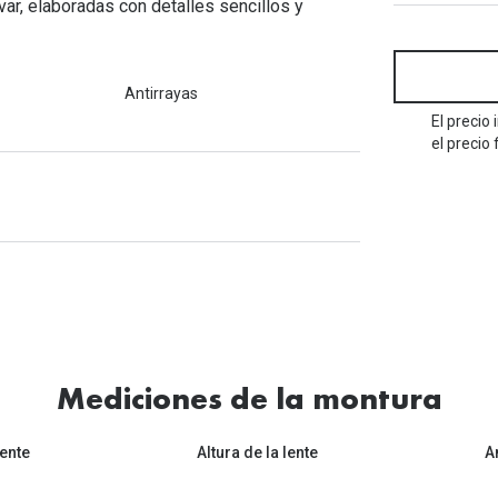
Mes de la visión
var, elaboradas con detalles sencillos y
Gafas de Sol Rojas
Total 30
Monturas Verdes
Tipos de Gafas de Sol
Biotrue
Tipos de Gafas Graduadas
Antirrayas
rcas
El precio
Iconicos
el precio 
rcas
Mediciones de la montura
ente
Altura de la lente
A