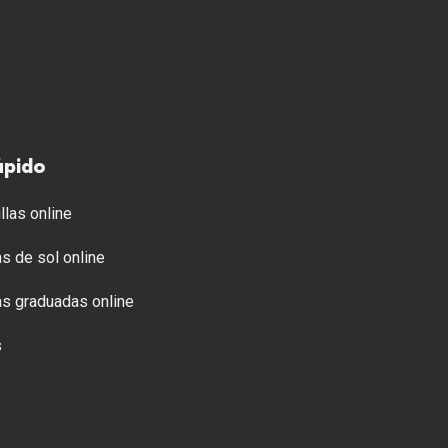
ápido
llas online
s de sol online
s graduadas online
s