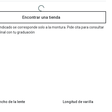
Encuentra las lentillas más adecuadas
Ray Ban Meta: Gafas con IA
Encontrar una tienda
Guia: Tipo de gafas segun forma de tu cara
 indicado se corresponde solo a la montura. Pide cita para consultar
final con tu graduación
ncho de la lente
Longitud de varilla