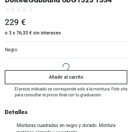
Dolce&Gabbana 0DG1323 1334
Gafas de Sol Mas Vendidas
Lentillas 
Gafas de sol con probador virtual
229 €
Lentillas 
Marcas
o 3 x 76,33 € sin intereses
Materia
Ray-Ban
Negro
Lentillas 
Oakley
Lentillas 
Prada
Versace
Líquidos
Añadir al carrito
Dolce & Gabbana
Todos los 
El precio indicado se corresponde solo a la montura. Pide cita
para consultar el precio final con tu graduación
Arnette
Lágrimas
Vogue
Solucione
Detalles
Persol
Limpiador
Monturas cuadradas en negro y dorado. Montura