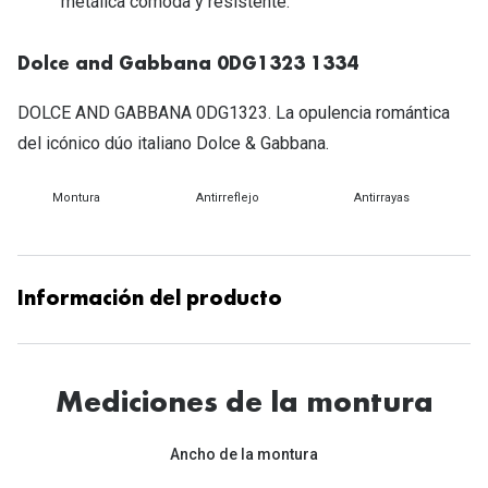
metálica cómoda y resistente.
Michael Kors
Marcas
Ver todas las marcas
Dolce and Gabbana 0DG1323 1334
Eyexpert
Formas y Colores
DOLCE AND GABBANA 0DG1323. La opulencia romántica
Acuvue
del icónico dúo italiano Dolce & Gabbana.
Gafas de Sol Cuadradas
Air Optix
Gafas de Sol Aviador
Montura
Antirreflejo
Antirrayas
Biofinity
Gafas de Sol Ojo de Gato - Cat Eye
Soflens
Gafas de Sol Redondas
Dailies
Información del producto
Gafas de Sol Ovaladas
Precision
Gafas de Sol Negras
Total 30
Mediciones de la montura
Gafas de Sol Transparentes
Biotrue
Gafas de Sol Rojas
Ancho de la montura
Promoci