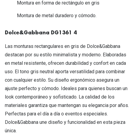
Michael Kors
Montura en forma de rectángulo en gris
Marcas
Ver todas las marcas
Montura de metal duradero y cómodo.
Eyexpert
Formas y Colores
Acuvue
Dolce&Gabbana DG1361 4
Gafas de Sol Cuadradas
Air Optix
Las monturas rectangulares en gris de Dolce&Gabbana
Gafas de Sol Aviador
destacan por su estilo minimalista y moderno. Elaboradas
Biofinity
en metal resistente, ofrecen durabilidad y confort en cada
Gafas de Sol Ojo de Gato - Cat Eye
Soflens
uso. El tono gris neutral aporta versatilidad para combinar
Gafas de Sol Redondas
Dailies
con cualquier estilo. Su diseño ergonómico asegura un
ajuste perfecto y cómodo. Ideales para quienes buscan un
Gafas de Sol Ovaladas
Precision
look contemporáneo y sofisticado. La calidad de los
Gafas de Sol Negras
Total 30
materiales garantiza que mantengan su elegancia por años.
Gafas de Sol Transparentes
Perfectas para el día a día o eventos especiales.
Biotrue
Dolce&Gabbana une diseño y funcionalidad en esta pieza
Gafas de Sol Rojas
única.
Promoci