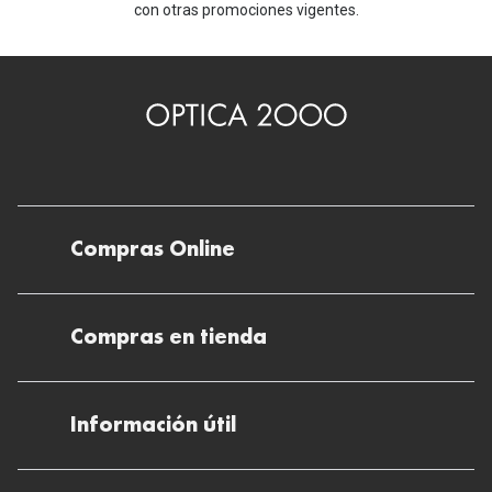
con otras promociones vigentes.
Compras Online
Envíos
Compras en tienda
Devoluciones
Métodos de pago en nuestras tiendas
Cancelar o devolver un pedido
Información útil
Solicitud de Informe optométrico/receta
Desistir del contrato aquí
Ray-ban Meta: Gafas con IA