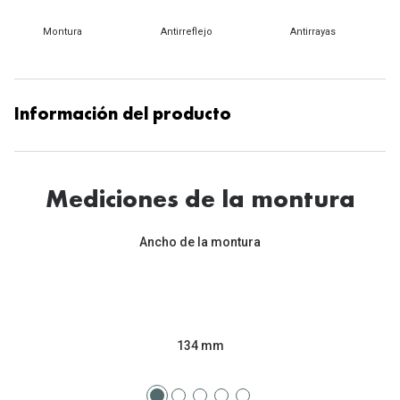
Tipos de Gafas de Sol
Promocion
Montura
Antirreflejo
Antirrayas
Iconicos
Lentillas 
Consejos
Lecturas
Información del producto
Sol y ojos del bebé
¿Cómo comp
Gafas Polarizadas
Cómo pone
Cristales Transitions
Mediciones de la montura
Lentillas 
Guía de gafas para la forma de tu cara
Ancho de la montura
Dormir con
Accesorios
Encuentra 
134 mm