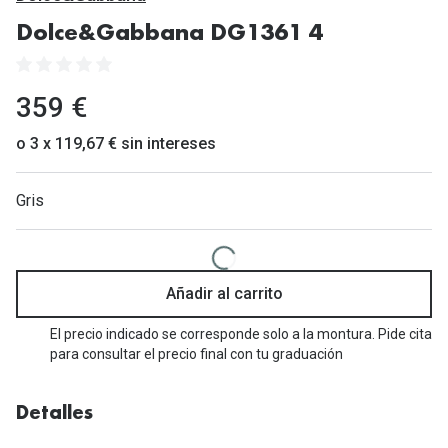
Gafas de Sol Mas Vendidas
Dolce&Gabbana DG1361 4
Lentillas 
Gafas de sol con probador virtual
Lentillas 
Marcas
359 €
Materia
Ray-Ban
o 3 x 119,67 € sin intereses
Lentillas 
Oakley
Gris
Lentillas 
Prada
Versace
Líquidos
Dolce & Gabbana
Añadir al carrito
Todos los 
Arnette
El precio indicado se corresponde solo a la montura. Pide cita
Lágrimas
para consultar el precio final con tu graduación
Vogue
Solucione
Persol
Detalles
Limpiador