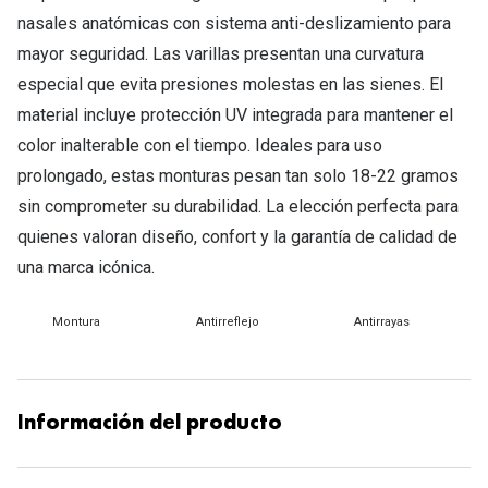
Tipos de Gafas de Sol
nasales anatómicas con sistema anti-deslizamiento para
Promocion
mayor seguridad. Las varillas presentan una curvatura
Iconicos
Lentillas 
especial que evita presiones molestas en las sienes. El
Consejos
material incluye protección UV integrada para mantener el
Lecturas
color inalterable con el tiempo. Ideales para uso
Sol y ojos del bebé
¿Cómo comp
prolongado, estas monturas pesan tan solo 18-22 gramos
Gafas Polarizadas
sin comprometer su durabilidad. La elección perfecta para
Cómo pone
quienes valoran diseño, confort y la garantía de calidad de
Cristales Transitions
Lentillas 
una marca icónica.
Guía de gafas para la forma de tu cara
Dormir con
Montura
Antirreflejo
Antirrayas
Accesorios
Encuentra 
Información del producto