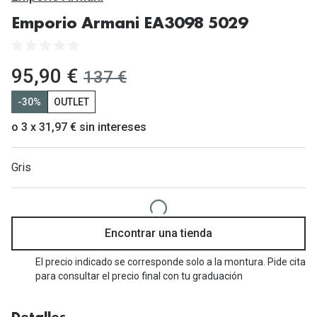
Gafas de Sol Mas Vendidas
Emporio Armani EA3098 5029
Lentillas 
Gafas de sol con probador virtual
Lentillas 
Marcas
ahora:
95,90 €
antes:
137 €
Materia
Ray-Ban
-30%
OUTLET
Lentillas 
Oakley
o 3 x 31,97 € sin intereses
Lentillas 
Prada
Gris
Versace
Líquidos
Dolce & Gabbana
Todos los 
Encontrar una tienda
Arnette
Lágrimas
El precio indicado se corresponde solo a la montura. Pide cita
Vogue
Solucione
para consultar el precio final con tu graduación
Persol
Limpiador