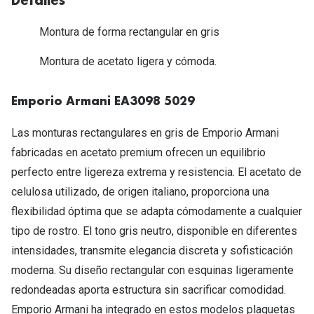
Detalles
Michael Kors
Marcas
Ver todas las marcas
Montura de forma rectangular en gris
Eyexpert
Montura de acetato ligera y cómoda.
Formas y Colores
Acuvue
Gafas de Sol Cuadradas
Air Optix
Emporio Armani EA3098 5029
Gafas de Sol Aviador
Biofinity
Las monturas rectangulares en gris de Emporio Armani
Gafas de Sol Ojo de Gato - Cat Eye
fabricadas en acetato premium ofrecen un equilibrio
Soflens
perfecto entre ligereza extrema y resistencia. El acetato de
Gafas de Sol Redondas
Dailies
celulosa utilizado, de origen italiano, proporciona una
Gafas de Sol Ovaladas
flexibilidad óptima que se adapta cómodamente a cualquier
Precision
tipo de rostro. El tono gris neutro, disponible en diferentes
Gafas de Sol Negras
Total 30
intensidades, transmite elegancia discreta y sofisticación
Gafas de Sol Transparentes
Biotrue
moderna. Su diseño rectangular con esquinas ligeramente
redondeadas aporta estructura sin sacrificar comodidad.
Gafas de Sol Rojas
Promoci
Emporio Armani ha integrado en estos modelos plaquetas