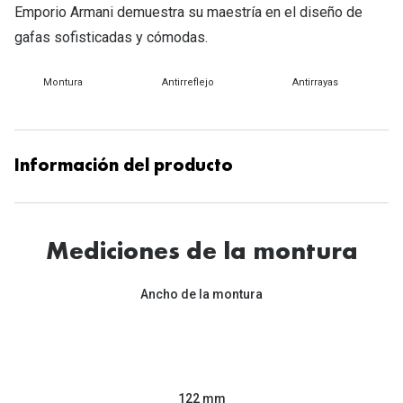
Tipos de Gafas de Sol
Emporio Armani demuestra su maestría en el diseño de
Promocion
gafas sofisticadas y cómodas.
Iconicos
Lentillas 
Montura
Antirreflejo
Antirrayas
Consejos
Lecturas
Sol y ojos del bebé
¿Cómo comp
Gafas Polarizadas
Información del producto
Cómo pone
Cristales Transitions
Lentillas 
Guía de gafas para la forma de tu cara
Mediciones de la montura
Dormir con
Accesorios
Encuentra 
Ancho de la montura
122 mm