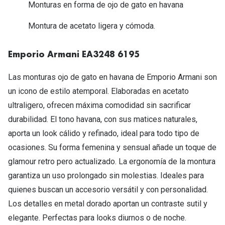
Michael Kors
Monturas en forma de ojo de gato en havana
Marcas
Ver todas las marcas
Montura de acetato ligera y cómoda.
Eyexpert
Formas y Colores
Acuvue
Emporio Armani EA3248 6195
Gafas de Sol Cuadradas
Air Optix
Las monturas ojo de gato en havana de Emporio Armani son
Gafas de Sol Aviador
un icono de estilo atemporal. Elaboradas en acetato
Biofinity
ultraligero, ofrecen máxima comodidad sin sacrificar
Gafas de Sol Ojo de Gato - Cat Eye
Soflens
durabilidad. El tono havana, con sus matices naturales,
Gafas de Sol Redondas
Dailies
aporta un look cálido y refinado, ideal para todo tipo de
ocasiones. Su forma femenina y sensual añade un toque de
Gafas de Sol Ovaladas
Precision
glamour retro pero actualizado. La ergonomía de la montura
Gafas de Sol Negras
Total 30
garantiza un uso prolongado sin molestias. Ideales para
Gafas de Sol Transparentes
quienes buscan un accesorio versátil y con personalidad.
Biotrue
Los detalles en metal dorado aportan un contraste sutil y
Gafas de Sol Rojas
elegante. Perfectas para looks diurnos o de noche.
Promoci