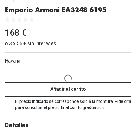
Gafas de Sol Mas Vendidas
Emporio Armani EA3248 6195
Lentillas 
Gafas de sol con probador virtual
Lentillas 
Marcas
168 €
Materia
Ray-Ban
o 3 x 56 € sin intereses
Lentillas 
Oakley
Havana
Lentillas 
Prada
Versace
Líquidos
Dolce & Gabbana
Añadir al carrito
Todos los 
Arnette
El precio indicado se corresponde solo a la montura. Pide cita
Lágrimas
para consultar el precio final con tu graduación
Vogue
Solucione
Persol
Detalles
Limpiador