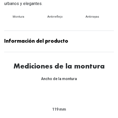
Tipos de Gafas de Sol
urbanos y elegantes.
Promocion
Iconicos
Montura
Antirreflejo
Antirrayas
Lentillas 
Consejos
Lecturas
Sol y ojos del bebé
Información del producto
¿Cómo comp
Gafas Polarizadas
Cómo pone
Cristales Transitions
Lentillas 
Mediciones de la montura
Guía de gafas para la forma de tu cara
Dormir con
Ancho de la montura
Accesorios
Encuentra 
119 mm