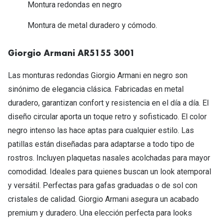
Michael Kors
Montura redondas en negro
Marcas
Ver todas las marcas
Montura de metal duradero y cómodo.
Eyexpert
Formas y Colores
Acuvue
Giorgio Armani AR5155 3001
Gafas de Sol Cuadradas
Air Optix
Las monturas redondas Giorgio Armani en negro son
Gafas de Sol Aviador
sinónimo de elegancia clásica. Fabricadas en metal
Biofinity
duradero, garantizan confort y resistencia en el día a día. El
Gafas de Sol Ojo de Gato - Cat Eye
Soflens
diseño circular aporta un toque retro y sofisticado. El color
Gafas de Sol Redondas
Dailies
negro intenso las hace aptas para cualquier estilo. Las
patillas están diseñadas para adaptarse a todo tipo de
Gafas de Sol Ovaladas
Precision
rostros. Incluyen plaquetas nasales acolchadas para mayor
Gafas de Sol Negras
Total 30
comodidad. Ideales para quienes buscan un look atemporal
Gafas de Sol Transparentes
y versátil. Perfectas para gafas graduadas o de sol con
Biotrue
cristales de calidad. Giorgio Armani asegura un acabado
Gafas de Sol Rojas
premium y duradero. Una elección perfecta para looks
Promoci