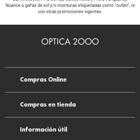
Nuance o gafas de sol y/o monturas etiquetadas como "outlet", ni
con otras promociones vigentes.
Compras Online
Envíos
Compras en tienda
Devoluciones
Métodos de pago en nuestras tiendas
Cancelar o devolver un pedido
Información útil
Solicitud de Informe optométrico/receta
Desistir del contrato aquí