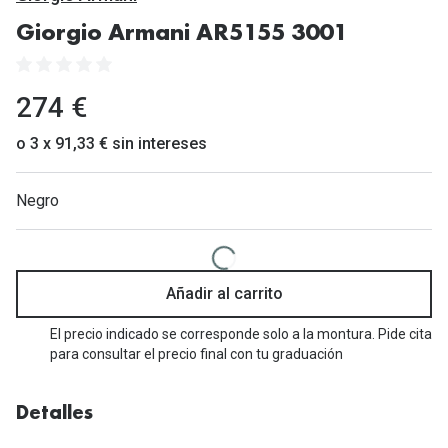
Gafas de Sol Mas Vendidas
Giorgio Armani AR5155 3001
Lentillas 
Gafas de sol con probador virtual
Lentillas 
Marcas
274 €
Materia
Ray-Ban
o 3 x 91,33 € sin intereses
Lentillas 
Oakley
Negro
Lentillas 
Prada
Versace
Líquidos
Dolce & Gabbana
Añadir al carrito
Todos los 
Arnette
El precio indicado se corresponde solo a la montura. Pide cita
Lágrimas
para consultar el precio final con tu graduación
Vogue
Solucione
Persol
Detalles
Limpiador