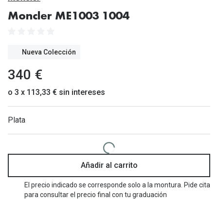
Gafas de Sol Mas Vendidas
Moncler ME1003 1004
Lentillas 
Gafas de sol con probador virtual
Lentillas 
Marcas
Nueva Colección
Materia
Ray-Ban
340 €
Lentillas 
Oakley
o 3 x 113,33 € sin intereses
Lentillas 
Prada
Plata
Versace
Líquidos
Dolce & Gabbana
Todos los 
Arnette
Añadir al carrito
Lágrimas
Vogue
Solucione
El precio indicado se corresponde solo a la montura. Pide cita
para consultar el precio final con tu graduación
Persol
Limpiador