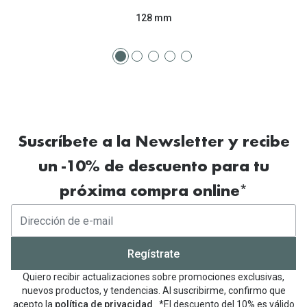
Tipos de Gafas de Sol
128 mm
Promocion
Iconicos
Lentillas 
Consejos
Lecturas
Sol y ojos del bebé
¿Cómo comp
Gafas Polarizadas
Cómo pone
Suscríbete a la Newsletter y recibe
Cristales Transitions
Lentillas 
un -10% de descuento para tu
Guía de gafas para la forma de tu cara
próxima compra online*
Dormir con
Accesorios
Encuentra 
Regístrate
Quiero recibir actualizaciones sobre promociones exclusivas,
nuevos productos, y tendencias. Al suscribirme, confirmo que
acepto la
política de privacidad
. *El descuento del 10% es válido