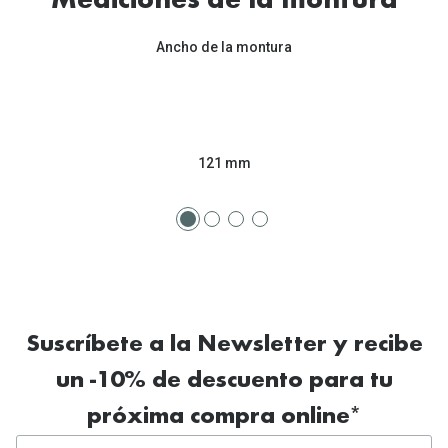
Mediciones de la montura
Tipos de Gafas de Sol
Promocion
Ancho de la montura
Iconicos
Lentillas 
Consejos
Lecturas
Sol y ojos del bebé
¿Cómo comp
121 mm
Gafas Polarizadas
Cómo pone
Cristales Transitions
Lentillas 
Guía de gafas para la forma de tu cara
Dormir con
Accesorios
Encuentra 
Suscríbete a la Newsletter y recibe
un -10% de descuento para tu
próxima compra online*