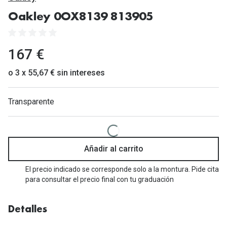
Gafas de Sol Mas Vendidas
Oakley 0OX8139 813905
Lentillas 
Gafas de sol con probador virtual
Lentillas 
Marcas
167 €
Materia
Ray-Ban
o 3 x 55,67 € sin intereses
Lentillas 
Oakley
Transparente
Lentillas 
Prada
Versace
Líquidos
Dolce & Gabbana
Añadir al carrito
Todos los 
Arnette
El precio indicado se corresponde solo a la montura. Pide cita
Lágrimas
para consultar el precio final con tu graduación
Vogue
Solucione
Persol
Detalles
Limpiador