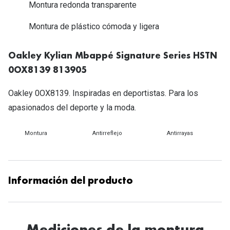
Michael Kors
Montura redonda transparente
Marcas
Ver todas las marcas
Montura de plástico cómoda y ligera
Eyexpert
Formas y Colores
Acuvue
Oakley Kylian Mbappé Signature Series HSTN
Gafas de Sol Cuadradas
0OX8139 813905
Air Optix
Gafas de Sol Aviador
Oakley 0OX8139. Inspiradas en deportistas. Para los
Biofinity
apasionados del deporte y la moda.
Gafas de Sol Ojo de Gato - Cat Eye
Soflens
Gafas de Sol Redondas
Montura
Antirreflejo
Antirrayas
Dailies
Gafas de Sol Ovaladas
Precision
Gafas de Sol Negras
Total 30
Información del producto
Gafas de Sol Transparentes
Biotrue
Gafas de Sol Rojas
Promoci