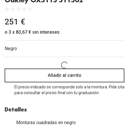
Oakley OX5115 511502
Gafas de Sol Mas Vendidas
Lentillas 
Gafas de sol con probador virtual
251 €
Lentillas 
Marcas
o 3 x 83,67 € sin intereses
Materia
Ray-Ban
Negro
Lentillas 
Oakley
Lentillas 
Prada
Versace
Líquidos
Añadir al carrito
Dolce & Gabbana
Todos los 
El precio indicado se corresponde solo a la montura. Pide cita
para consultar el precio final con tu graduación
Arnette
Lágrimas
Vogue
Solucione
Detalles
Persol
Limpiador
Monturas cuadradas en negro