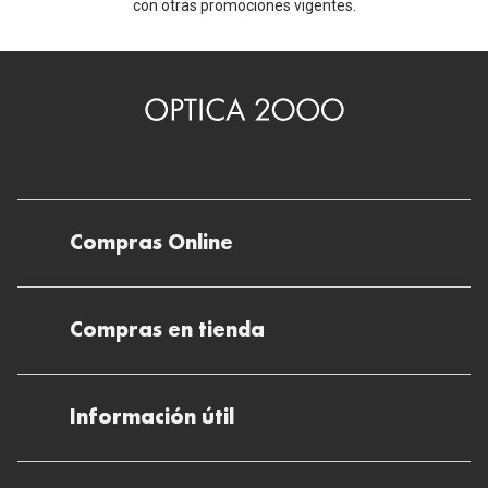
con otras promociones vigentes.
Compras Online
Envíos
Compras en tienda
Devoluciones
Métodos de pago en nuestras tiendas
Cancelar o devolver un pedido
Información útil
Solicitud de Informe optométrico/receta
Desistir del contrato aquí
Ray-ban Meta: Gafas con IA
Pide tu cita