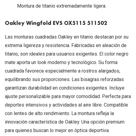
Michael Kors
Montura de titanio extremadamente ligera.
Marcas
Ver todas las marcas
Eyexpert
Oakley Wingfold EVS OX5115 511502
Formas y Colores
Acuvue
Las monturas cuadradas Oakley en titanio destacan por su
Gafas de Sol Cuadradas
Air Optix
extrema ligereza y resistencia. Fabricadas en aleación de
Gafas de Sol Aviador
titanio, son ideales para usuarios exigentes. El color negro
Biofinity
mate aporta un look moderno y tecnológico. Su forma
Gafas de Sol Ojo de Gato - Cat Eye
Soflens
cuadrada favorece especialmente a rostros alargados,
Gafas de Sol Redondas
equilibrando sus proporciones. Las bisagras reforzadas
Dailies
garantizan durabilidad en condiciones exigentes. Incluye
Gafas de Sol Ovaladas
Precision
ajuste personalizable para mayor comodidad. Perfecta para
Gafas de Sol Negras
Total 30
deportes intensivos y actividades al aire libre. Compatible
con lentes de alto rendimiento. La montura refleja la
Gafas de Sol Transparentes
Biotrue
innovación característica de Oakley. Una opción premium
Gafas de Sol Rojas
para quienes buscan lo mejor en óptica deportiva.
Promoci