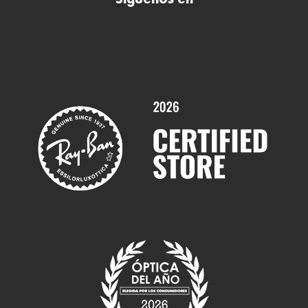
Comprar gafas de sol online
Contactar
Comprar gafas graduadas online
Trabaja con nosotros
Promociones
Servicios y Garantías
Marcas