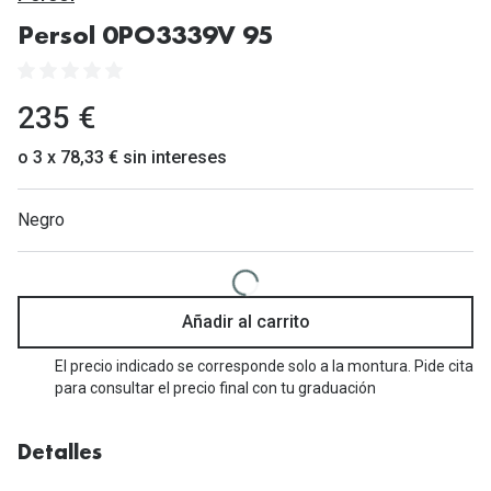
Gafas de Sol Mas Vendidas
Persol 0PO3339V 95
Lentillas 
Gafas de sol con probador virtual
Lentillas 
Marcas
235 €
Materia
Ray-Ban
o 3 x 78,33 € sin intereses
Lentillas 
Oakley
Negro
Lentillas 
Prada
Versace
Líquidos
Dolce & Gabbana
Añadir al carrito
Todos los 
Arnette
El precio indicado se corresponde solo a la montura. Pide cita
Lágrimas
para consultar el precio final con tu graduación
Vogue
Solucione
Persol
Detalles
Limpiador