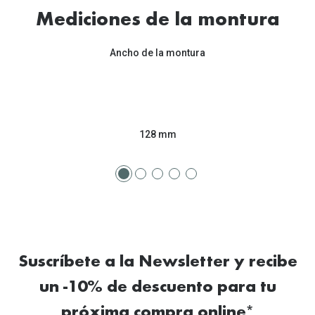
Tipos de Gafas de Sol
Mediciones de la montura
Promocion
Iconicos
Lentillas 
Ancho de la montura
Consejos
Lecturas
Sol y ojos del bebé
¿Cómo comp
Gafas Polarizadas
128 mm
Cómo pone
Cristales Transitions
Lentillas 
Guía de gafas para la forma de tu cara
Dormir con
Accesorios
Encuentra 
Suscríbete a la Newsletter y recibe
un -10% de descuento para tu
próxima compra online*