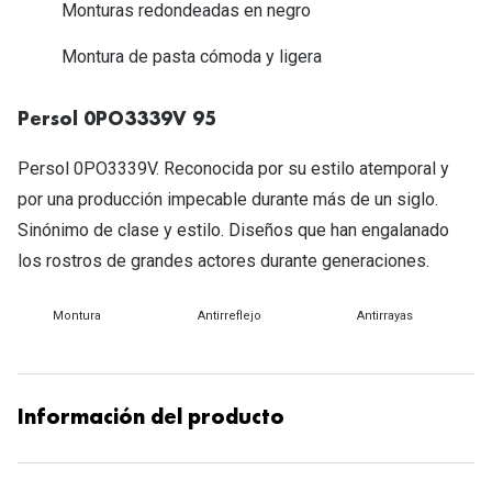
Michael Kors
Monturas redondeadas en negro
Marcas
Ver todas las marcas
Montura de pasta cómoda y ligera
Eyexpert
Formas y Colores
Acuvue
Persol 0PO3339V 95
Gafas de Sol Cuadradas
Air Optix
Persol 0PO3339V. Reconocida por su estilo atemporal y
Gafas de Sol Aviador
por una producción impecable durante más de un siglo.
Biofinity
Sinónimo de clase y estilo. Diseños que han engalanado
Gafas de Sol Ojo de Gato - Cat Eye
Soflens
los rostros de grandes actores durante generaciones.
Gafas de Sol Redondas
Dailies
Montura
Antirreflejo
Antirrayas
Gafas de Sol Ovaladas
Precision
Gafas de Sol Negras
Total 30
Gafas de Sol Transparentes
Información del producto
Biotrue
Gafas de Sol Rojas
Promoci