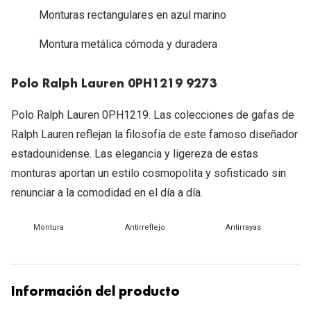
Michael Kors
Monturas rectangulares en azul marino
Marcas
Ver todas las marcas
Montura metálica cómoda y duradera
Eyexpert
Formas y Colores
Acuvue
Polo Ralph Lauren 0PH1219 9273
Gafas de Sol Cuadradas
Air Optix
Polo Ralph Lauren 0PH1219. Las colecciones de gafas de
Gafas de Sol Aviador
Biofinity
Ralph Lauren reflejan la filosofía de este famoso diseñador
Gafas de Sol Ojo de Gato - Cat Eye
estadounidense. Las elegancia y ligereza de estas
Soflens
monturas aportan un estilo cosmopolita y sofisticado sin
Gafas de Sol Redondas
Dailies
renunciar a la comodidad en el día a día.
Gafas de Sol Ovaladas
Precision
Montura
Antirreflejo
Antirrayas
Gafas de Sol Negras
Total 30
Gafas de Sol Transparentes
Biotrue
Gafas de Sol Rojas
Información del producto
Promoci