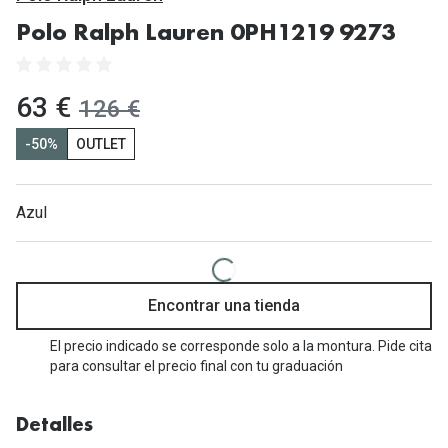
Gafas de Sol Mas Vendidas
Polo Ralph Lauren 0PH1219 9273
Lentillas 
Gafas de sol con probador virtual
Lentillas 
Marcas
ahora:
63 €
antes:
126 €
Materia
Ray-Ban
-50%
OUTLET
Lentillas 
Oakley
Lentillas 
Azul
Prada
Versace
Líquidos
Dolce & Gabbana
Todos los 
Encontrar una tienda
Arnette
Lágrimas
El precio indicado se corresponde solo a la montura. Pide cita
para consultar el precio final con tu graduación
Vogue
Solucione
Persol
Limpiador
Detalles