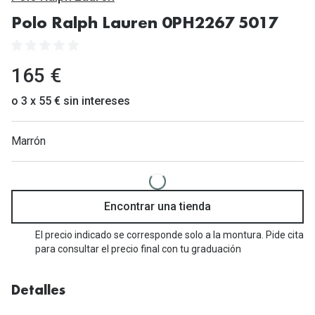
Gafas de Sol Mas Vendidas
Polo Ralph Lauren 0PH2267 5017
Lentillas 
Gafas de sol con probador virtual
Lentillas 
Marcas
165 €
Materia
Ray-Ban
o 3 x 55 € sin intereses
Lentillas 
Oakley
Marrón
Lentillas 
Prada
Versace
Líquidos
Dolce & Gabbana
Encontrar una tienda
Todos los 
Arnette
El precio indicado se corresponde solo a la montura. Pide cita
Lágrimas
para consultar el precio final con tu graduación
Vogue
Solucione
Persol
Detalles
Limpiador