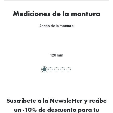
Tipos de Gafas de Sol
Promocion
Mediciones de la montura
Iconicos
Lentillas 
Consejos
Ancho de la montura
Lecturas
Sol y ojos del bebé
¿Cómo comp
Gafas Polarizadas
Cómo pone
120 mm
Cristales Transitions
Lentillas 
Guía de gafas para la forma de tu cara
Dormir con
Accesorios
Encuentra 
Suscríbete a la Newsletter y recibe
un -10% de descuento para tu