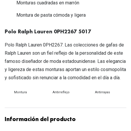
Michael Kors
Monturas cuadradas en marrón
Marcas
Ver todas las marcas
Montura de pasta cómoda y ligera
Eyexpert
Formas y Colores
Acuvue
Polo Ralph Lauren 0PH2267 5017
Gafas de Sol Cuadradas
Air Optix
Polo Ralph Lauren 0PH2267. Las colecciones de gafas de
Gafas de Sol Aviador
Ralph Lauren son un fiel reflejo de la personalidad de este
Biofinity
famoso diseñador de moda estadounidense. Las elegancia
Gafas de Sol Ojo de Gato - Cat Eye
Soflens
y ligereza de estas monturas aportan un estilo cosmopolita
Gafas de Sol Redondas
Dailies
y sofisticado sin renunciar a la comodidad en el día a día.
Gafas de Sol Ovaladas
Precision
Montura
Antirreflejo
Antirrayas
Gafas de Sol Negras
Total 30
Gafas de Sol Transparentes
Biotrue
Información del producto
Gafas de Sol Rojas
Promoci