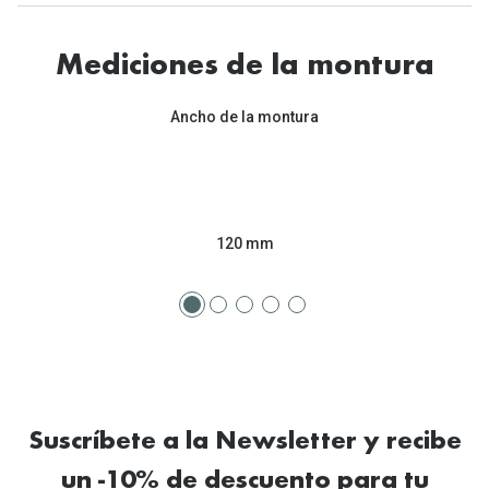
Tipos de Gafas de Sol
Promocion
Iconicos
Mediciones de la montura
Lentillas 
Consejos
Ancho de la montura
Lecturas
Sol y ojos del bebé
¿Cómo comp
Gafas Polarizadas
Cómo pone
Cristales Transitions
120 mm
Lentillas 
Guía de gafas para la forma de tu cara
Dormir con
Accesorios
Encuentra 
Suscríbete a la Newsletter y recibe
un -10% de descuento para tu