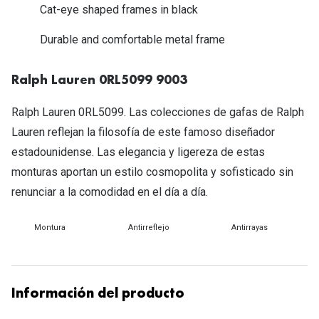
Michael Kors
Cat-eye shaped frames in black
Marcas
Ver todas las marcas
Durable and comfortable metal frame
Eyexpert
Formas y Colores
Acuvue
Ralph Lauren 0RL5099 9003
Gafas de Sol Cuadradas
Air Optix
Ralph Lauren 0RL5099. Las colecciones de gafas de Ralph
Gafas de Sol Aviador
Biofinity
Lauren reflejan la filosofía de este famoso diseñador
estadounidense. Las elegancia y ligereza de estas
Gafas de Sol Ojo de Gato - Cat Eye
Soflens
monturas aportan un estilo cosmopolita y sofisticado sin
Gafas de Sol Redondas
Dailies
renunciar a la comodidad en el día a día.
Gafas de Sol Ovaladas
Precision
Montura
Antirreflejo
Antirrayas
Gafas de Sol Negras
Total 30
Gafas de Sol Transparentes
Biotrue
Información del producto
Gafas de Sol Rojas
Promoci