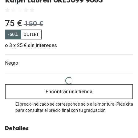
Ralph Lauren 0RL5099 9003
Gafas de Sol Mas Vendidas
Lentillas 
Gafas de sol con probador virtual
ahora:
75 €
antes:
150 €
Lentillas 
Marcas
-50%
OUTLET
Materia
Ray-Ban
o 3 x 25 € sin intereses
Lentillas 
Oakley
Negro
Lentillas 
Prada
Versace
Líquidos
Dolce & Gabbana
Encontrar una tienda
Todos los 
Arnette
El precio indicado se corresponde solo a la montura. Pide cita
Lágrimas
para consultar el precio final con tu graduación
Vogue
Solucione
Persol
Detalles
Limpiador