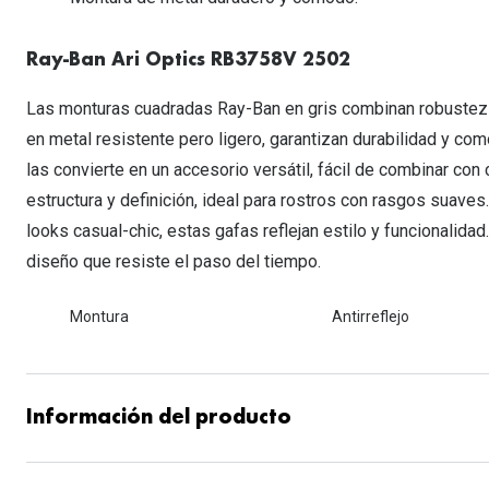
Lentillas esféricas para Miopia y Hipermetropia
Persol
Vogue
Gafas Graduadas Más Vendidas
Gafas de Sol Mas Nuevas
Ojos rojos
Lentillas tóricas para Astigmatismo
Michael Kors
Ralph Lauren
Ray-Ban Ari Optics RB3758V 2502
Gafas Graduadas Más Nuevas
Gafas de Sol Mas Vendidas
Ver todo
Lentillas day & night
Ver todas las ma
Nuance
Las monturas cuadradas Ray-Ban en gris combinan robustez 
Gafas de sol con probador virtual
Lentillas de colores y fantasía
en metal resistente pero ligero, garantizan durabilidad y co
Salud visual Infantil
Ver todas las ma
las convierte en un accesorio versátil, fácil de combinar con 
estructura y definición, ideal para rostros con rasgos suave
looks casual-chic, estas gafas reflejan estilo y funcionalida
diseño que resiste el paso del tiempo.
Montura
Antirreflejo
Información del producto