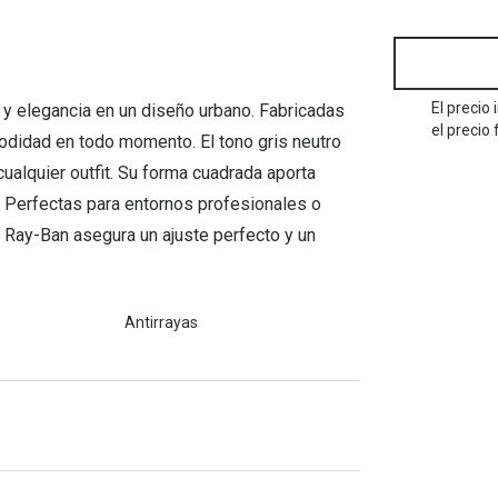
Mes de la visión
Gafas de Sol Rojas
Total 30
Monturas Verdes
Tipos de Gafas de Sol
Biotrue
Tipos de Gafas Graduadas
rcas
El precio
y elegancia en un diseño urbano. Fabricadas
Iconicos
el precio 
modidad en todo momento. El tono gris neutro
rcas
cualquier outfit. Su forma cuadrada aporta
s. Perfectas para entornos profesionales o
d. Ray-Ban asegura un ajuste perfecto y un
Antirrayas