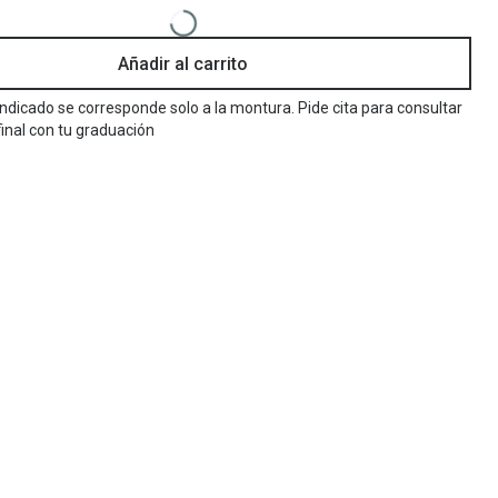
Encuentra las lentillas más adecuadas
Ray Ban Meta: Gafas con IA
Añadir al carrito
Guia: Tipo de gafas segun forma de tu cara
 indicado se corresponde solo a la montura. Pide cita para consultar
final con tu graduación