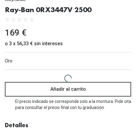
Gafas de Sol Mas Vendidas
Ray-Ban 0RX3447V 2500
Lentillas 
Gafas de sol con probador virtual
Lentillas 
Marcas
169 €
Materia
Ray-Ban
o 3 x 56,33 € sin intereses
Lentillas 
Oakley
Oro
Lentillas 
Prada
Versace
Líquidos
Dolce & Gabbana
Añadir al carrito
Todos los 
Arnette
El precio indicado se corresponde solo a la montura. Pide cita
Lágrimas
para consultar el precio final con tu graduación
Vogue
Solucione
Persol
Detalles
Limpiador