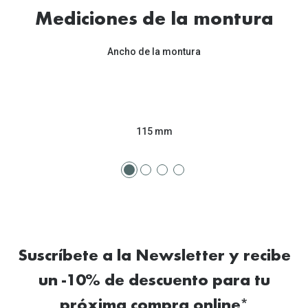
Tipos de Gafas de Sol
Mediciones de la montura
Promocion
Iconicos
Lentillas 
Ancho de la montura
Consejos
Lecturas
Sol y ojos del bebé
¿Cómo comp
Gafas Polarizadas
115 mm
Cómo pone
Cristales Transitions
Lentillas 
Guía de gafas para la forma de tu cara
Dormir con
Accesorios
Encuentra 
Suscríbete a la Newsletter y recibe
un -10% de descuento para tu
próxima compra online*