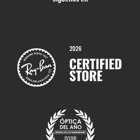
Comprar gafas de sol online
Contactar
Comprar gafas graduadas online
Trabaja con nosotros
Promociones
Servicios y Garantías
Marcas