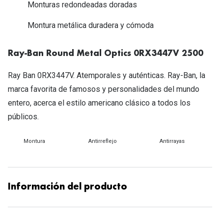
Michael Kors
Monturas redondeadas doradas
Marcas
Ver todas las marcas
Montura metálica duradera y cómoda
Eyexpert
Formas y Colores
Acuvue
Ray-Ban Round Metal Optics 0RX3447V 2500
Gafas de Sol Cuadradas
Air Optix
Ray Ban 0RX3447V. Atemporales y auténticas. Ray-Ban, la
Gafas de Sol Aviador
marca favorita de famosos y personalidades del mundo
Biofinity
entero, acerca el estilo americano clásico a todos los
Gafas de Sol Ojo de Gato - Cat Eye
Soflens
públicos.
Gafas de Sol Redondas
Dailies
Montura
Antirreflejo
Antirrayas
Gafas de Sol Ovaladas
Precision
Gafas de Sol Negras
Total 30
Gafas de Sol Transparentes
Información del producto
Biotrue
Gafas de Sol Rojas
Promoci