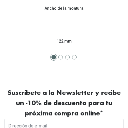
Tipos de Gafas de Sol
Promocion
Ancho de la montura
Iconicos
Lentillas 
Consejos
Lecturas
Sol y ojos del bebé
122 mm
¿Cómo comp
Gafas Polarizadas
Cómo pone
Cristales Transitions
Lentillas 
Guía de gafas para la forma de tu cara
Dormir con
Accesorios
Encuentra 
Suscríbete a la Newsletter y recibe
un -10% de descuento para tu
próxima compra online*