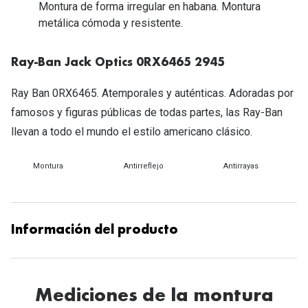
Michael Kors
Montura de forma irregular en habana. Montura
Marcas
metálica cómoda y resistente.
Ver todas las marcas
Eyexpert
Ray-Ban Jack Optics 0RX6465 2945
Formas y Colores
Acuvue
Ray Ban 0RX6465. Atemporales y auténticas. Adoradas por
Gafas de Sol Cuadradas
Air Optix
famosos y figuras públicas de todas partes, las Ray-Ban
Gafas de Sol Aviador
Biofinity
llevan a todo el mundo el estilo americano clásico.
Gafas de Sol Ojo de Gato - Cat Eye
Soflens
Montura
Antirreflejo
Antirrayas
Gafas de Sol Redondas
Dailies
Gafas de Sol Ovaladas
Precision
Información del producto
Gafas de Sol Negras
Total 30
Gafas de Sol Transparentes
Biotrue
Gafas de Sol Rojas
Mediciones de la montura
Promoci