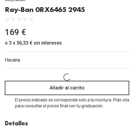
Gafas de Sol Mas Vendidas
Ray-Ban 0RX6465 2945
Lentillas 
Gafas de sol con probador virtual
Lentillas 
Marcas
169 €
Materia
Ray-Ban
o 3 x 56,33 € sin intereses
Lentillas 
Oakley
Havana
Lentillas 
Prada
Versace
Líquidos
Dolce & Gabbana
Añadir al carrito
Todos los 
Arnette
El precio indicado se corresponde solo a la montura. Pide cita
Lágrimas
para consultar el precio final con tu graduación
Vogue
Solucione
Persol
Detalles
Limpiador