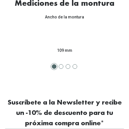
Tipos de Gafas de Sol
Mediciones de la montura
Promocion
Iconicos
Ancho de la montura
Lentillas 
Consejos
Lecturas
Sol y ojos del bebé
¿Cómo comp
109 mm
Gafas Polarizadas
Cómo pone
Cristales Transitions
Lentillas 
Guía de gafas para la forma de tu cara
Dormir con
Accesorios
Encuentra 
Suscríbete a la Newsletter y recibe
un -10% de descuento para tu
próxima compra online*