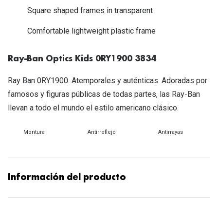
Michael Kors
Square shaped frames in transparent
Marcas
Ver todas las marcas
Comfortable lightweight plastic frame
Eyexpert
Formas y Colores
Acuvue
Ray-Ban Optics Kids 0RY1900 3834
Gafas de Sol Cuadradas
Air Optix
Ray Ban 0RY1900. Atemporales y auténticas. Adoradas por
Gafas de Sol Aviador
Biofinity
famosos y figuras públicas de todas partes, las Ray-Ban
Gafas de Sol Ojo de Gato - Cat Eye
llevan a todo el mundo el estilo americano clásico.
Soflens
Gafas de Sol Redondas
Dailies
Montura
Antirreflejo
Antirrayas
Gafas de Sol Ovaladas
Precision
Gafas de Sol Negras
Total 30
Información del producto
Gafas de Sol Transparentes
Biotrue
Gafas de Sol Rojas
Promoci