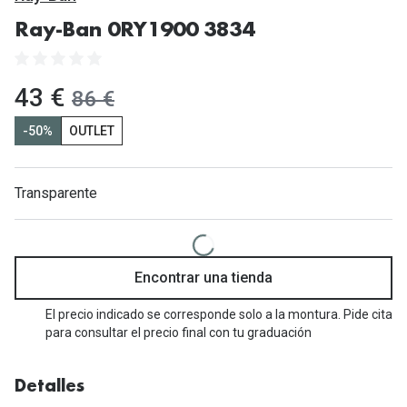
Gafas de Sol Mas Vendidas
Ray-Ban 0RY1900 3834
Lentillas 
Gafas de sol con probador virtual
Lentillas 
Marcas
ahora:
43 €
antes:
86 €
Materia
Ray-Ban
-50%
OUTLET
Lentillas 
Oakley
Lentillas 
Transparente
Prada
Versace
Líquidos
Dolce & Gabbana
Todos los 
Encontrar una tienda
Arnette
Lágrimas
El precio indicado se corresponde solo a la montura. Pide cita
para consultar el precio final con tu graduación
Vogue
Solucione
Persol
Limpiador
Detalles