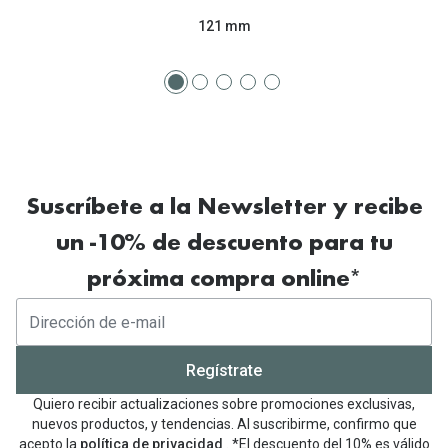
Tipos de Gafas de Sol
121 mm
Promocion
Iconicos
Lentillas 
Consejos
Lecturas
Sol y ojos del bebé
¿Cómo comp
Gafas Polarizadas
Cómo pone
Suscríbete a la Newsletter y recibe
Cristales Transitions
Lentillas 
un -10% de descuento para tu
Guía de gafas para la forma de tu cara
próxima compra online*
Dormir con
Accesorios
Encuentra 
Regístrate
Quiero recibir actualizaciones sobre promociones exclusivas,
nuevos productos, y tendencias. Al suscribirme, confirmo que
acepto la
política de privacidad
. *El descuento del 10% es válido