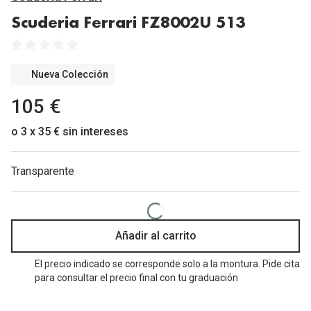
Gafas de Sol Mas Vendidas
Scuderia Ferrari FZ8002U 513
Lentillas 
Gafas de sol con probador virtual
Lentillas 
Marcas
Nueva Colección
Materia
Ray-Ban
105 €
Lentillas 
Oakley
o 3 x 35 € sin intereses
Lentillas 
Prada
Transparente
Versace
Líquidos
Dolce & Gabbana
Todos los 
Arnette
Añadir al carrito
Lágrimas
Vogue
Solucione
El precio indicado se corresponde solo a la montura. Pide cita
para consultar el precio final con tu graduación
Persol
Limpiador