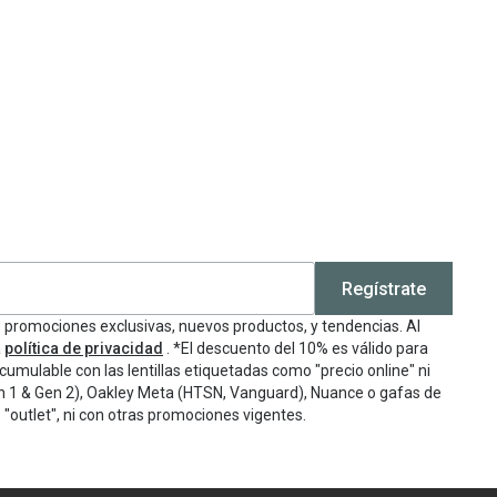
Encuentra las lentillas más adecuadas
Ray Ban Meta: Gafas con IA
Guia: Tipo de gafas segun forma de tu cara
Regístrate
e promociones exclusivas, nuevos productos, y tendencias. Al
a
política de privacidad
. *El descuento del 10% es válido para
cumulable con las lentillas etiquetadas como "precio online" ni
n 1 & Gen 2), Oakley Meta (HTSN, Vanguard), Nuance o gafas de
"outlet", ni con otras promociones vigentes.