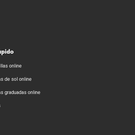
ápido
llas online
s de sol online
s graduadas online
s