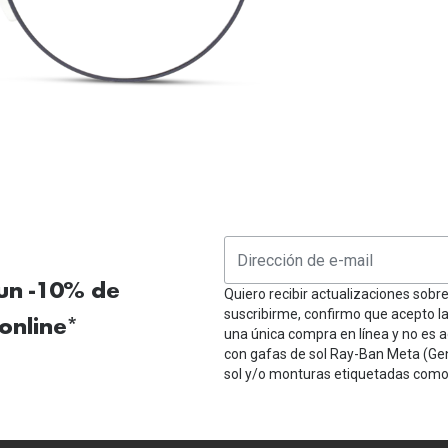
Mes de la visión
Gafas de Sol Rojas
Total 30
Monturas Verdes
Tipos de Gafas de Sol
Biotrue
Tipos de Gafas Graduadas
rcas
Iconicos
rcas
 un -10% de
Quiero recibir actualizaciones sobr
suscribirme, confirmo que acepto l
online*
una única compra en línea y no es a
con gafas de sol Ray-Ban Meta (Ge
sol y/o monturas etiquetadas como 