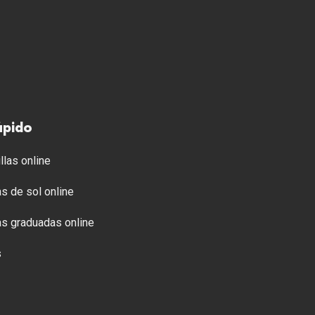
ápido
llas online
s de sol online
s graduadas online
s