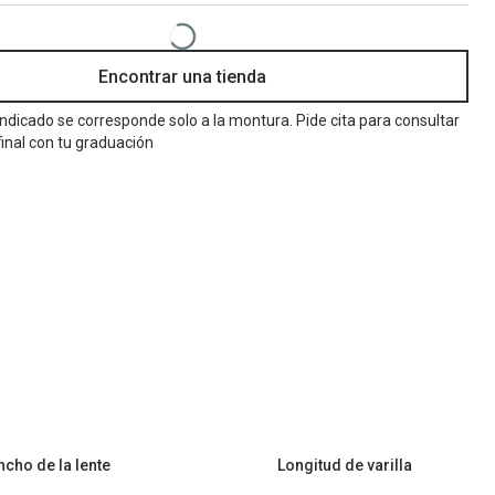
Encuentra las lentillas más adecuadas
Ray Ban Meta: Gafas con IA
Encontrar una tienda
Guia: Tipo de gafas segun forma de tu cara
 indicado se corresponde solo a la montura. Pide cita para consultar
final con tu graduación
ncho de la lente
Longitud de varilla