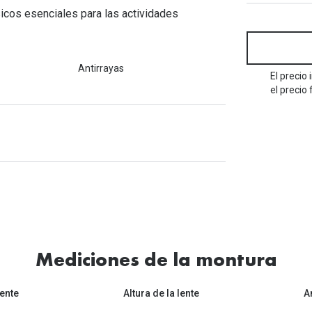
Mes de la visión
Gafas de Sol Rojas
Total 30
Monturas Verdes
cos esenciales para las actividades
Tipos de Gafas de Sol
Biotrue
Tipos de Gafas Graduadas
rcas
Antirrayas
El precio
Iconicos
el precio 
rcas
Mediciones de la montura
ente
Altura de la lente
A