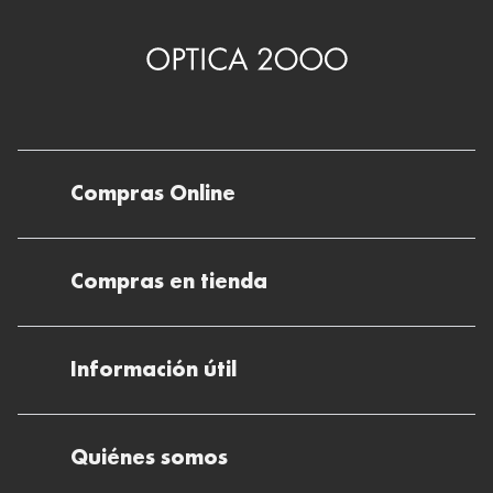
Compras Online
Envíos
Compras en tienda
Devoluciones
Métodos de pago en nuestras tiendas
Cancelar o devolver un pedido
Información útil
Solicitud de Informe optométrico/receta
Desistir del contrato aquí
Ray-ban Meta: Gafas con IA
Pide tu cita
Cómo encontrar mi pedido
Quiénes somos
El plan para tu visión
Preguntas Frecuentes Tienda (FAQs)