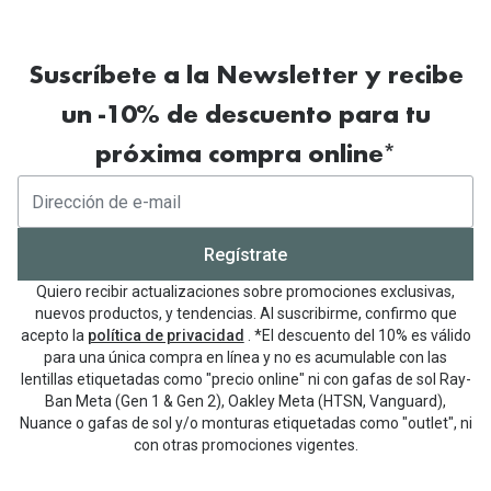
Tipos de Gafas de Sol
Promocion
Iconicos
Suscríbete a la Newsletter y recibe
Lentillas 
Consejos
un -10% de descuento para tu
Lecturas
próxima compra online*
Sol y ojos del bebé
¿Cómo comp
Gafas Polarizadas
Cómo pone
Cristales Transitions
Regístrate
Lentillas 
Guía de gafas para la forma de tu cara
Quiero recibir actualizaciones sobre promociones exclusivas,
Dormir con
nuevos productos, y tendencias. Al suscribirme, confirmo que
acepto la
política de privacidad
. *El descuento del 10% es válido
Accesorios
Encuentra 
para una única compra en línea y no es acumulable con las
lentillas etiquetadas como "precio online" ni con gafas de sol Ray-
Ban Meta (Gen 1 & Gen 2), Oakley Meta (HTSN, Vanguard),
Nuance o gafas de sol y/o monturas etiquetadas como "outlet", ni
con otras promociones vigentes.