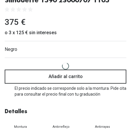
Silhouette 1590 2S000707 1105
Gafas de Sol Mas Vendidas
Lentillas 
Gafas de sol con probador virtual
375 €
Lentillas 
Marcas
o 3 x 125 € sin intereses
Materia
Ray-Ban
Negro
Lentillas 
Oakley
Lentillas 
Prada
Versace
Líquidos
Añadir al carrito
Dolce & Gabbana
Todos los 
El precio indicado se corresponde solo a la montura. Pide cita
para consultar el precio final con tu graduación
Arnette
Lágrimas
Vogue
Solucione
Detalles
Persol
Limpiador
Montura
Antirreflejo
Antirrayas