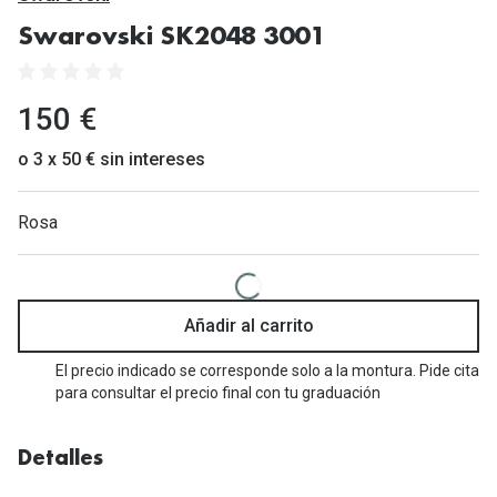
Gafas de Sol Mas Vendidas
Swarovski SK2048 3001
Lentillas 
Gafas de sol con probador virtual
Lentillas 
Marcas
150 €
Materia
Ray-Ban
o 3 x 50 € sin intereses
Lentillas 
Oakley
Rosa
Lentillas 
Prada
Versace
Líquidos
Dolce & Gabbana
Añadir al carrito
Todos los 
Arnette
El precio indicado se corresponde solo a la montura. Pide cita
Lágrimas
para consultar el precio final con tu graduación
Vogue
Solucione
Persol
Detalles
Limpiador