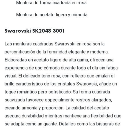
Michael Kors
Montura de forma cuadrada en rosa
Marcas
Ver todas las marcas
Montura de acetato ligera y cómoda.
Eyexpert
Formas y Colores
Acuvue
Swarovski SK2048 3001
Gafas de Sol Cuadradas
Air Optix
Las monturas cuadradas Swarovski en rosa son la
Gafas de Sol Aviador
personificación de la feminidad elegante y moderna.
Biofinity
Elaboradas en acetato ligero de alta gama, ofrecen una
Gafas de Sol Ojo de Gato - Cat Eye
Soflens
experiencia de uso cómoda durante todo el día sin fatiga
Gafas de Sol Redondas
Dailies
visual. El delicado tono rosa, con reflejos que emulan el
brillo característico de los cristales Swarovski, añade un
Gafas de Sol Ovaladas
Precision
toque romántico pero sofisticado. Su forma cuadrada
Gafas de Sol Negras
Total 30
suavizada favorece especialmente rostros alargados,
Gafas de Sol Transparentes
creando armonía y proporción. La calidad del acetato
Biotrue
asegura durabilidad mientras mantiene una flexibilidad que
Gafas de Sol Rojas
se adapta como un guante. Detalles como las bisagras de
Promoci