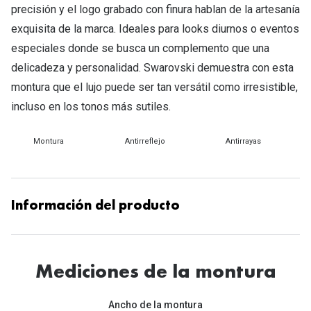
Tipos de Gafas de Sol
precisión y el logo grabado con finura hablan de la artesanía
Promocion
exquisita de la marca. Ideales para looks diurnos o eventos
Iconicos
Lentillas 
especiales donde se busca un complemento que una
delicadeza y personalidad. Swarovski demuestra con esta
Consejos
Lecturas
montura que el lujo puede ser tan versátil como irresistible,
Sol y ojos del bebé
incluso en los tonos más sutiles.
¿Cómo comp
Gafas Polarizadas
Cómo pone
Montura
Antirreflejo
Antirrayas
Cristales Transitions
Lentillas 
Guía de gafas para la forma de tu cara
Dormir con
Información del producto
Accesorios
Encuentra 
Mediciones de la montura
Ancho de la montura