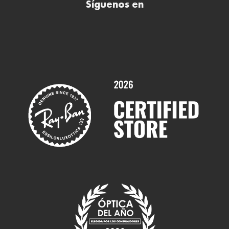
Síguenos en
Comprar gafas de sol online
Contactar
Comprar gafas graduadas online
Trabaja con nosotros
Promociones
Servicios y Garantías
Marcas