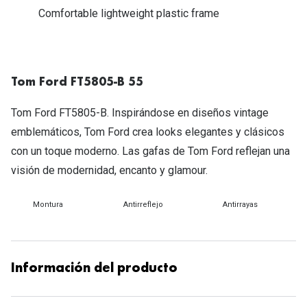
Michael Kors
Comfortable lightweight plastic frame
Marcas
Ver todas las marcas
Eyexpert
Formas y Colores
Acuvue
Tom Ford FT5805-B 55
Gafas de Sol Cuadradas
Air Optix
Tom Ford FT5805-B. Inspirándose en diseños vintage
Gafas de Sol Aviador
Biofinity
emblemáticos, Tom Ford crea looks elegantes y clásicos
Gafas de Sol Ojo de Gato - Cat Eye
con un toque moderno. Las gafas de Tom Ford reflejan una
Soflens
visión de modernidad, encanto y glamour.
Gafas de Sol Redondas
Dailies
Gafas de Sol Ovaladas
Montura
Antirreflejo
Antirrayas
Precision
Gafas de Sol Negras
Total 30
Gafas de Sol Transparentes
Biotrue
Información del producto
Gafas de Sol Rojas
Promoci