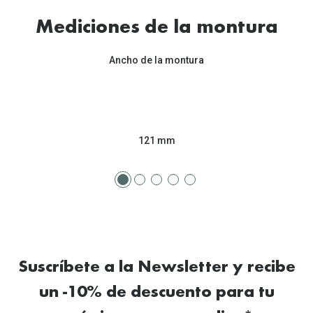
Tipos de Gafas de Sol
Promocion
Mediciones de la montura
Iconicos
Lentillas 
Ancho de la montura
Consejos
Lecturas
Sol y ojos del bebé
¿Cómo comp
Gafas Polarizadas
Cómo pone
121 mm
Cristales Transitions
Lentillas 
Guía de gafas para la forma de tu cara
Dormir con
Accesorios
Encuentra 
Suscríbete a la Newsletter y recibe
un -10% de descuento para tu