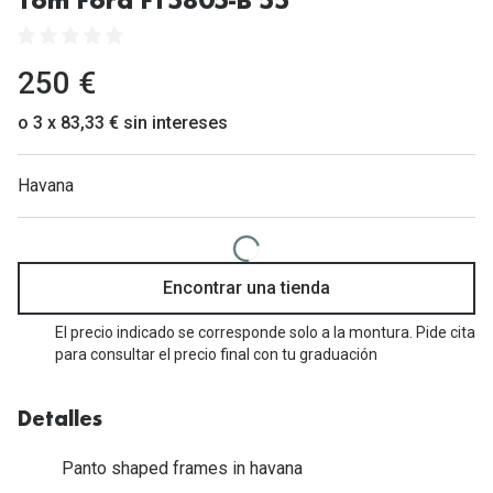
Tom Ford FT5805-B 55
Gafas de Sol Mas Vendidas
Lentillas 
Gafas de sol con probador virtual
250 €
Lentillas 
Marcas
o 3 x 83,33 € sin intereses
Materia
Ray-Ban
Havana
Lentillas 
Oakley
Lentillas 
Prada
Versace
Líquidos
Encontrar una tienda
Dolce & Gabbana
Todos los 
El precio indicado se corresponde solo a la montura. Pide cita
para consultar el precio final con tu graduación
Arnette
Lágrimas
Vogue
Solucione
Detalles
Persol
Limpiador
Panto shaped frames in havana