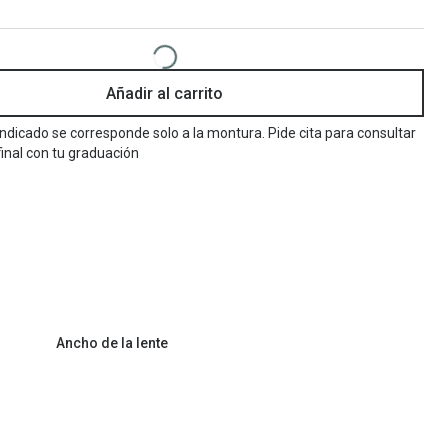
Encuentra las lentillas más adecuadas
Ray Ban Meta: Gafas con IA
Guia: Tipo de gafas segun forma de tu cara
Añadir al carrito
 indicado se corresponde solo a la montura. Pide cita para consultar
final con tu graduación
Ancho de la lente