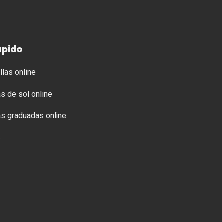
ápido
llas online
s de sol online
s graduadas online
s