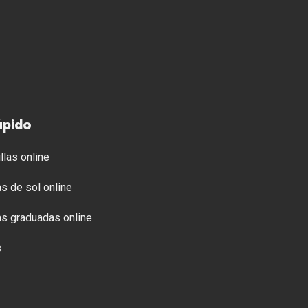
ápido
llas online
s de sol online
s graduadas online
s