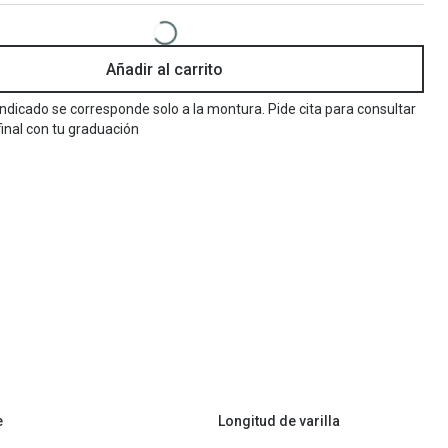
Encuentra las lentillas más adecuadas
Ray Ban Meta: Gafas con IA
Añadir al carrito
Guia: Tipo de gafas segun forma de tu cara
 indicado se corresponde solo a la montura. Pide cita para consultar
final con tu graduación
e
Longitud de varilla