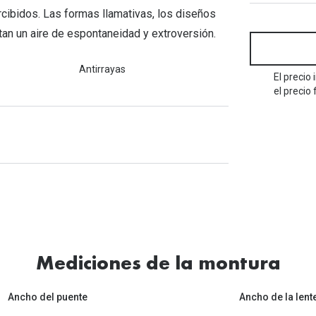
Mes de la visión
Gafas de Sol Rojas
Total 30
Monturas Verdes
cibidos. Las formas llamativas, los diseños
tan un aire de espontaneidad y extroversión.
Tipos de Gafas de Sol
Biotrue
Tipos de Gafas Graduadas
rcas
Antirrayas
El precio
Iconicos
el precio 
rcas
Mediciones de la montura
Ancho del puente
Ancho de la lent