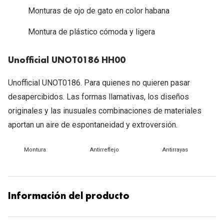
Michael Kors
Monturas de ojo de gato en color habana
Marcas
Ver todas las marcas
Montura de plástico cómoda y ligera
Eyexpert
Formas y Colores
Acuvue
Unofficial UNOT0186 HH00
Gafas de Sol Cuadradas
Air Optix
Unofficial UNOT0186. Para quienes no quieren pasar
Gafas de Sol Aviador
Biofinity
desapercibidos. Las formas llamativas, los diseños
Gafas de Sol Ojo de Gato - Cat Eye
originales y las inusuales combinaciones de materiales
Soflens
aportan un aire de espontaneidad y extroversión.
Gafas de Sol Redondas
Dailies
Gafas de Sol Ovaladas
Montura
Antirreflejo
Antirrayas
Precision
Gafas de Sol Negras
Total 30
Gafas de Sol Transparentes
Biotrue
Información del producto
Gafas de Sol Rojas
Promoci