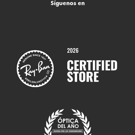
Síguenos en
Comprar gafas de sol online
Contactar
Comprar gafas graduadas online
Trabaja con nosotros
Promociones
Servicios y Garantías
Marcas