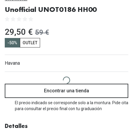
Gafas de Sol Mas Vendidas
Unofficial UNOT0186 HH00
Lentillas 
Gafas de sol con probador virtual
Lentillas 
Marcas
ahora:
29,50 €
antes:
59 €
Materia
Ray-Ban
-50%
OUTLET
Lentillas 
Oakley
Lentillas 
Havana
Prada
Versace
Líquidos
Dolce & Gabbana
Todos los 
Encontrar una tienda
Arnette
Lágrimas
El precio indicado se corresponde solo a la montura. Pide cita
para consultar el precio final con tu graduación
Vogue
Solucione
Persol
Limpiador
Detalles