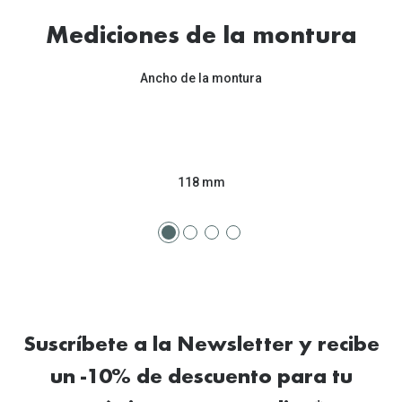
Tipos de Gafas de Sol
Promocion
Mediciones de la montura
Iconicos
Lentillas 
Ancho de la montura
Consejos
Lecturas
Sol y ojos del bebé
¿Cómo comp
Gafas Polarizadas
Cómo pone
118 mm
Cristales Transitions
Lentillas 
Guía de gafas para la forma de tu cara
Dormir con
Accesorios
Encuentra 
Suscríbete a la Newsletter y recibe
un -10% de descuento para tu