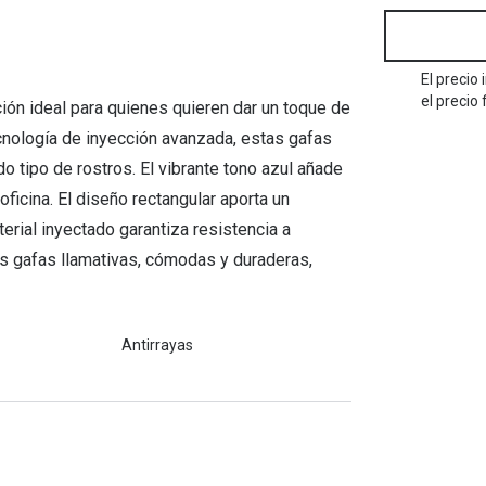
Mes de la visión
Gafas de Sol Rojas
Total 30
Monturas Verdes
Tipos de Gafas de Sol
Biotrue
Tipos de Gafas Graduadas
El precio
rcas
el precio 
ción ideal para quienes quieren dar un toque de
Iconicos
ecnología de inyección avanzada, estas gafas
rcas
o tipo de rostros. El vibrante tono azul añade
ficina. El diseño rectangular aporta un
terial inyectado garantiza resistencia a
s gafas llamativas, cómodas y duraderas,
Antirrayas