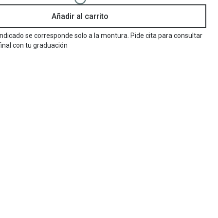
Añadir al carrito
Encuentra las lentillas más adecuadas
Ray Ban Meta: Gafas con IA
 indicado se corresponde solo a la montura. Pide cita para consultar
Guia: Tipo de gafas segun forma de tu cara
final con tu graduación