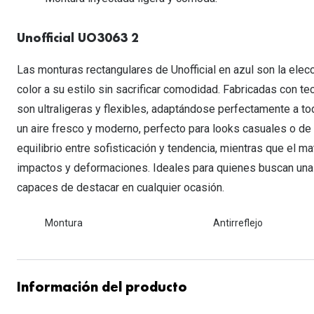
Lentillas esféricas para Miopia y Hipermetropia
Persol
Vogue
Gafas Graduadas Más Vendidas
Gafas de Sol Mas Nuevas
Ojos rojos
Lentillas tóricas para Astigmatismo
Michael Kors
Ralph Lauren
Unofficial UO3063 2
Gafas Graduadas Más Nuevas
Gafas de Sol Mas Vendidas
Ver todo
Lentillas day & night
Ver todas las ma
Nuance
Las monturas rectangulares de Unofficial en azul son la elec
Gafas de sol con probador virtual
Lentillas de colores y fantasía
color a su estilo sin sacrificar comodidad. Fabricadas con t
Salud visual Infantil
Ver todas las ma
son ultraligeras y flexibles, adaptándose perfectamente a tod
un aire fresco y moderno, perfecto para looks casuales o de o
equilibrio entre sofisticación y tendencia, mientras que el ma
impactos y deformaciones. Ideales para quienes buscan una
capaces de destacar en cualquier ocasión.
Montura
Antirreflejo
Información del producto