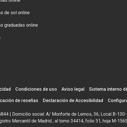
llas online
s de sol online
s graduadas online
s
acidad
Condiciones de uso
Aviso legal
Sistema interno d
icación de reseñas
Declaración de Accesibilidad
Configur
195844 | Domicilio social: A/ Monforte de Lemos, 36, Local B-130-
istro Mercantil de Madrid , al tomo 34414, folio 51, hoja M-156