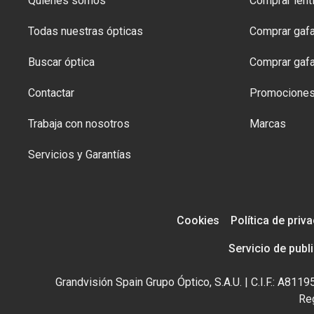
Quiénes somos
Comprar lenti
Todas nuestras ópticas
Comprar gafa
Buscar óptica
Comprar gafa
Contactar
Promocione
Trabaja con nosotros
Marcas
Servicios y Garantías
Cookies
Política de priv
Servicio de publ
Grandvisión Spain Grupo Óptico, S.A.U. | C.I.F.: A81
Reg