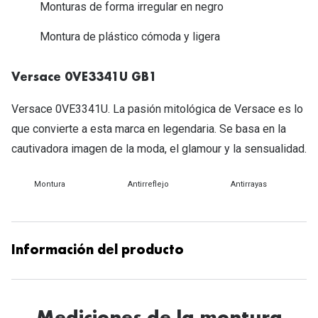
Michael Kors
Monturas de forma irregular en negro
Marcas
Ver todas las marcas
Montura de plástico cómoda y ligera
Eyexpert
Formas y Colores
Acuvue
Versace 0VE3341U GB1
Gafas de Sol Cuadradas
Air Optix
Versace 0VE3341U. La pasión mitológica de Versace es lo
Gafas de Sol Aviador
que convierte a esta marca en legendaria. Se basa en la
Biofinity
cautivadora imagen de la moda, el glamour y la sensualidad.
Gafas de Sol Ojo de Gato - Cat Eye
Soflens
Gafas de Sol Redondas
Montura
Antirreflejo
Antirrayas
Dailies
Gafas de Sol Ovaladas
Precision
Gafas de Sol Negras
Total 30
Información del producto
Gafas de Sol Transparentes
Biotrue
Gafas de Sol Rojas
Promoci