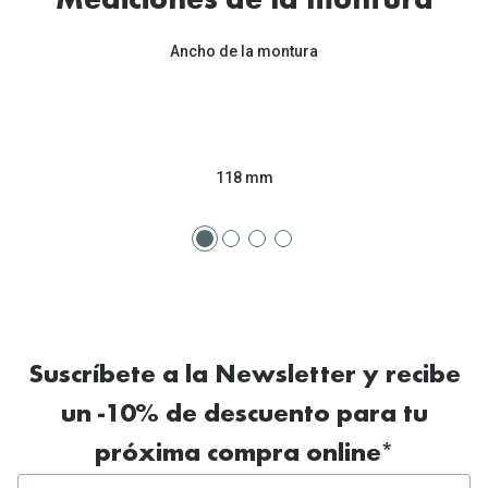
Mediciones de la montura
Tipos de Gafas de Sol
Promocion
Ancho de la montura
Iconicos
Lentillas 
Consejos
Lecturas
Sol y ojos del bebé
¿Cómo comp
118 mm
Gafas Polarizadas
Cómo pone
Cristales Transitions
Lentillas 
Guía de gafas para la forma de tu cara
Dormir con
Accesorios
Encuentra 
Suscríbete a la Newsletter y recibe
un -10% de descuento para tu
próxima compra online*