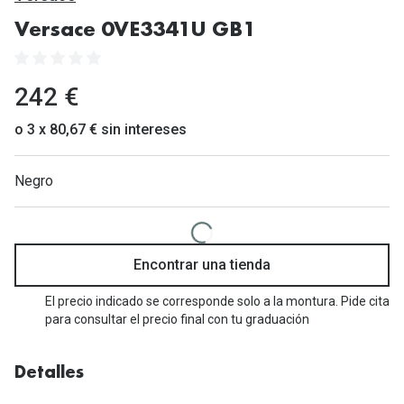
Gafas de Sol Mas Vendidas
Versace 0VE3341U GB1
Lentillas 
Gafas de sol con probador virtual
Lentillas 
Marcas
242 €
Materia
Ray-Ban
o 3 x 80,67 € sin intereses
Lentillas 
Oakley
Negro
Lentillas 
Prada
Versace
Líquidos
Dolce & Gabbana
Encontrar una tienda
Todos los 
Arnette
El precio indicado se corresponde solo a la montura. Pide cita
Lágrimas
para consultar el precio final con tu graduación
Vogue
Solucione
Persol
Detalles
Limpiador