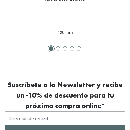
Tipos de Gafas de Sol
Promocion
Iconicos
Lentillas 
Consejos
120 mm
Lecturas
Sol y ojos del bebé
¿Cómo comp
Gafas Polarizadas
Cómo pone
Cristales Transitions
Lentillas 
Guía de gafas para la forma de tu cara
Dormir con
Suscríbete a la Newsletter y recibe
Accesorios
Encuentra 
un -10% de descuento para tu
próxima compra online*