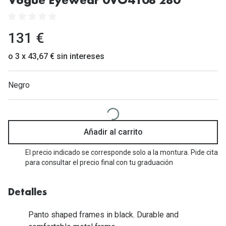
Vogue Eyewear 0VO4108 280
Gafas de Sol Mas Vendidas
Lentillas 
Gafas de sol con probador virtual
131 €
Lentillas 
Marcas
o 3 x 43,67 € sin intereses
Materia
Ray-Ban
Negro
Lentillas 
Oakley
Lentillas 
Prada
Versace
Líquidos
Añadir al carrito
Dolce & Gabbana
Todos los 
El precio indicado se corresponde solo a la montura. Pide cita
para consultar el precio final con tu graduación
Arnette
Lágrimas
Vogue
Solucione
Detalles
Persol
Limpiador
Panto shaped frames in black. Durable and