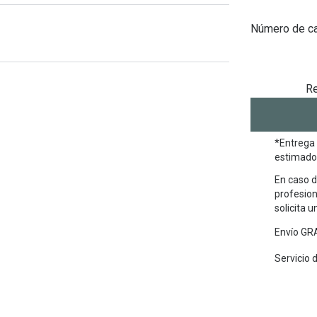
Número de ca
Re
*Entrega 
estimado 
En caso d
profesion
solicita 
Envío GRA
Servicio 