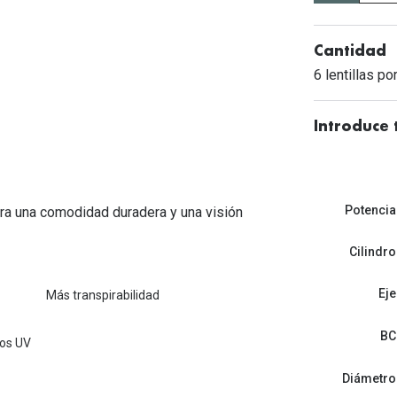
Mes de la visión
Gafas de Sol Rojas
Total 30
Monturas Verdes
Tipos de Gafas de Sol
Biotrue
Tipos de Gafas Graduadas
Cantidad
6 lentillas po
rcas
Iconicos
rcas
Introduce 
Potencia
ara una comodidad duradera y una visión
Cilindro
Eje
Más transpirabilidad
BC
yos UV
Diámetro