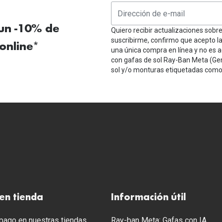
 un -10% de
Quiero recibir actualizaciones sobr
suscribirme, confirmo que acepto l
online*
una única compra en línea y no es a
con gafas de sol Ray-Ban Meta (Ge
sol y/o monturas etiquetadas como 
en tienda
Información útil
ago en nuestras tiendas
Ray-ban Meta: Gafas con IA