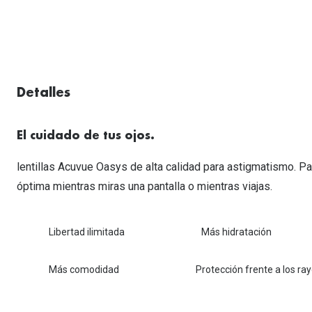
Lentillas esféricas para Miopia y Hipermetropia
Persol
Vogue
Gafas Graduadas Más Vendidas
Gafas de Sol Mas Nuevas
Ojos rojos
Lentillas tóricas para Astigmatismo
Michael Kors
Ralph Lauren
Gafas Graduadas Más Nuevas
Gafas de Sol Mas Vendidas
Ver todo
Lentillas day & night
Ver todas las ma
Nuance
Gafas de sol con probador virtual
Lentillas de colores y fantasía
Salud visual Infantil
Ver todas las ma
Detalles
El cuidado de tus ojos.
lentillas Acuvue Oasys de alta calidad para astigmatismo. P
óptima mientras miras una pantalla o mientras viajas.
Libertad ilimitada
Más hidratación
Más comodidad
Protección frente a los ra