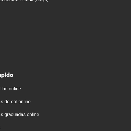
ápido
llas online
s de sol online
s graduadas online
s