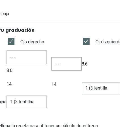
Encuentra las lentillas más adecuadas
Ray Ban Meta: Gafas con IA
r caja
Guia: Tipo de gafas segun forma de tu cara
tu graduación
Ojo derecho
Ojo izquierdo
---
---
8.6
8.6
14
14
jas
llena tu receta para obtener un cálculo de entrega