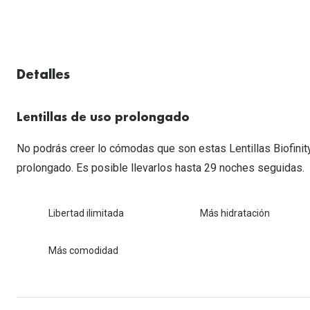
Lentillas esféricas para Miopia y Hipermetropia
Persol
Vogue
Gafas Graduadas Más Vendidas
Gafas de Sol Mas Nuevas
Ojos rojos
Lentillas tóricas para Astigmatismo
Michael Kors
Ralph Lauren
Gafas Graduadas Más Nuevas
Gafas de Sol Mas Vendidas
Ver todo
Lentillas day & night
Ver todas las ma
Nuance
Detalles
Gafas de sol con probador virtual
Lentillas de colores y fantasía
Salud visual Infantil
Ver todas las ma
Lentillas de uso prolongado
No podrás creer lo cómodas que son estas Lentillas Biofinity
prolongado. Es posible llevarlos hasta 29 noches seguidas.
Libertad ilimitada
Más hidratación
Más comodidad