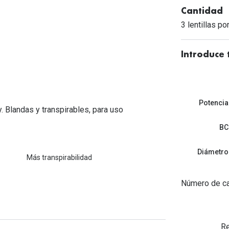
Mes de la visión
Gafas de Sol Rojas
Total 30
Monturas Verdes
Cantidad
3 lentillas po
Tipos de Gafas de Sol
Biotrue
Tipos de Gafas Graduadas
rcas
Introduce 
Iconicos
rcas
Potencia
. Blandas y transpirables, para uso
BC
Diámetro
Más transpirabilidad
Número de ca
Re