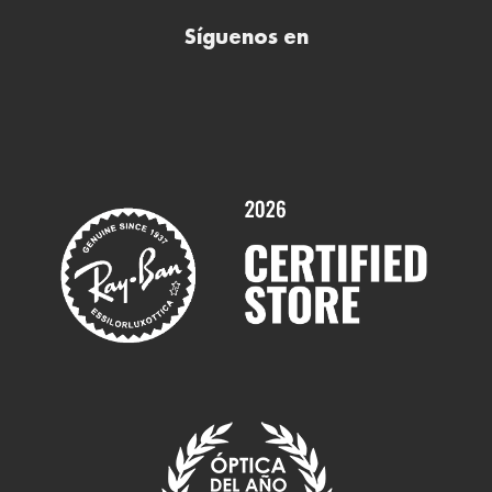
Buscar óptica
Síguenos en
Comprar gafas de sol online
Contactar
Comprar gafas graduadas online
Trabaja con nosotros
Promociones
Servicios y Garantías
Marcas