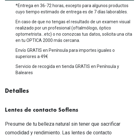
Tipos de Gafas de Sol
*Entrega en 36-72 horas, excepto para algunos productos
Promocion
cuyo tiempo estimado de entrega es de 7 días laborables.
Iconicos
Lentillas 
En caso de que no tengas el resultado de un examen visual
realizado por un profesional (oftalmólogo, óptico
Consejos
optometrista…etc) o no conozcas tus datos, solicita una cita
Lecturas
en tu OPTICA 2000 más cercana.
Sol y ojos del bebé
¿Cómo comp
Envío GRATIS en Península para importes iguales o
Gafas Polarizadas
superiores a 49€
Cómo pone
Servicio de recogida en tienda GRATIS en Península y
Cristales Transitions
Baleares
Lentillas 
Guía de gafas para la forma de tu cara
Dormir con
Detalles
Accesorios
Encuentra 
Lentes de contacto Soflens
Presume de tu belleza natural sin tener que sacrificar
comodidad y rendimiento. Las lentes de contacto