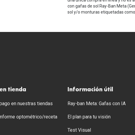
una única compra en línea y no es a
con gafas de sol Ray-Ban Meta (Ge
sol y/o monturas etiquetadas como 
en tienda
Información útil
ago en nuestras tiendas
Ray-ban Meta: Gafas con IA
 Informe optométrico/receta
El plan para tu visión
Test Visual