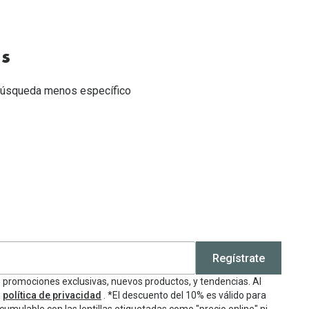
Encuentra las lentillas más adecuadas
Ray Ban Meta: Gafas con IA
Guia: Tipo de gafas segun forma de tu cara
as
e búsqueda menos específico
Regístrate
e promociones exclusivas, nuevos productos, y tendencias. Al
a
política de privacidad
. *El descuento del 10% es válido para