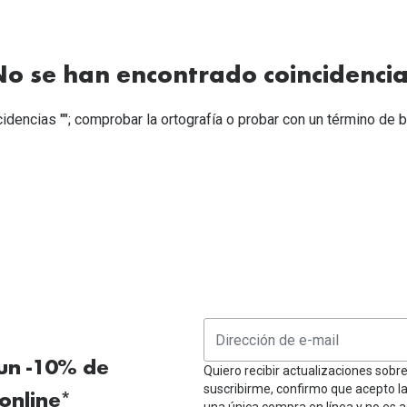
Mes de la visión
Gafas de Sol Rojas
Total 30
Monturas Verdes
Tipos de Gafas de Sol
Biotrue
Tipos de Gafas Graduadas
o se han encontrado coincidenci
rcas
Iconicos
idencias ""; comprobar la ortografía o probar con un término d
rcas
 un -10% de
Quiero recibir actualizaciones sobr
suscribirme, confirmo que acepto l
online*