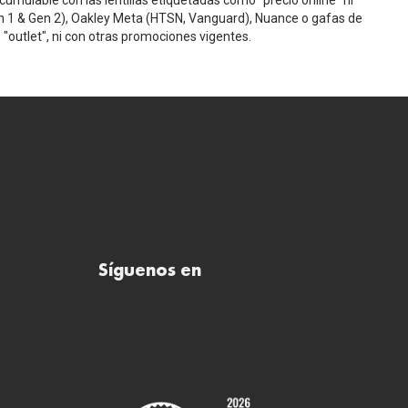
cumulable con las lentillas etiquetadas como "precio online" ni
n 1 & Gen 2), Oakley Meta (HTSN, Vanguard), Nuance o gafas de
"outlet", ni con otras promociones vigentes.
Síguenos en