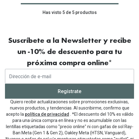
Tipos de Gafas de Sol
Promocion
Has visto 5 de 5 productos
Iconicos
Lentillas 
Consejos
Lecturas
Suscríbete a la Newsletter y recibe
Sol y ojos del bebé
¿Cómo comp
un -10% de descuento para tu
Gafas Polarizadas
Cómo pone
próxima compra online*
Cristales Transitions
Lentillas 
Guía de gafas para la forma de tu cara
Dormir con
Regístrate
Accesorios
Encuentra 
Quiero recibir actualizaciones sobre promociones exclusivas,
nuevos productos, y tendencias. Al suscribirme, confirmo que
acepto la
política de privacidad
. *El descuento del 10% es válido
para una única compra en línea y no es acumulable con las
lentillas etiquetadas como "precio online" ni con gafas de sol Ray-
Ban Meta (Gen 1 & Gen 2), Oakley Meta (HTSN, Vanguard),