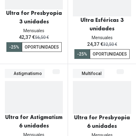
Gafas de Sol Mas Vendidas
Lentillas 
Gafas de sol con probador virtual
Ultra for Presbyopia
Ultra Esféricas 3
3 unidades
Lentillas 
Marcas
unidades
Mensuales
ahora:
42,37 €
antes:
56,50 €
Mensuales
Materia
Ray-Ban
ahora:
24,37 €
antes:
32,50 €
-25%
OPORTUNIDADES
Lentillas 
Oakley
-25%
OPORTUNIDADES
Lentillas 
Prada
Astigmatismo
Multifocal
Versace
Líquidos
Dolce & Gabbana
Todos los 
Arnette
Lágrimas
Vogue
Solucione
Ultra for Astigmatism
Ultra for Presbyopia
Persol
6 unidades
6 unidades
Limpiador
Mensuales
Mensuales