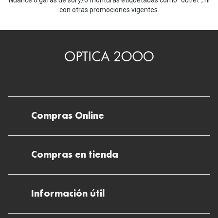
Nuance o gafas de sol y/o monturas etiquetadas como "outlet", ni
con otras promociones vigentes.
Compras Online
Envíos
Compras en tienda
Devoluciones
Métodos de pago en nuestras tiendas
Cancelar o devolver un pedido
Información útil
Solicitud de Informe optométrico/receta
Desistir del contrato aquí