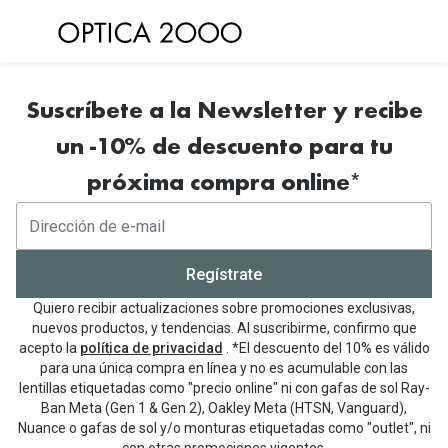
Saltar al
contenido
Ver todas las gafas de sol
Ver todas 
Suscríbete a la Newsletter y recibe
Gafas de Sol Hombre
Frecuenc
un -10% de descuento para tu
Gafas de Sol Mujer
Lentillas 
próxima compra online*
Gafas de Sol Niños
Lentillas 
Destacados
Lentillas
Regístrate
Gafas de Sol Deportivas
Uso
Quiero recibir actualizaciones sobre promociones exclusivas,
Gafas de Sol Polarizadas
nuevos productos, y tendencias. Al suscribirme, confirmo que
Lentillas 
acepto la
política de privacidad
. *El descuento del 10% es válido
Ray Ban Polarizadas
para una única compra en línea y no es acumulable con las
Lentillas 
lentillas etiquetadas como "precio online" ni con gafas de sol Ray-
Hipermetr
Gafas de Sol Mas Nuevas
Ban Meta (Gen 1 & Gen 2), Oakley Meta (HTSN, Vanguard),
Nuance o gafas de sol y/o monturas etiquetadas como "outlet", ni
Lentillas 