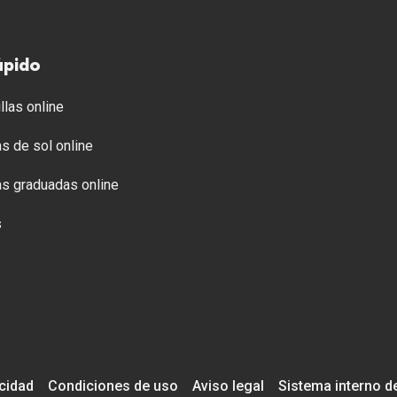
ápido
llas online
s de sol online
s graduadas online
s
acidad
Condiciones de uso
Aviso legal
Sistema interno d