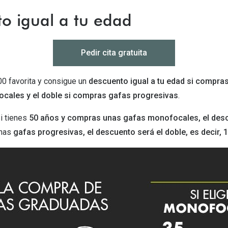
Mes de la visión
Gafas de Sol Rojas
Total 30
Monturas Verdes
o igual a tu edad
Tipos de Gafas de Sol
Biotrue
Tipos de Gafas Graduadas
rcas
Pedir cita gratuita
Iconicos
rcas
00 favorita y consigue un
descuento igual a tu edad si compra
cales y el doble si compras gafas progresivas
.
i tienes
50 años y compras unas gafas monofocales, el desc
unas
gafas progresivas, el descuento será el doble, es decir, 