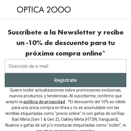
Saltar al
contenido
Ver todas las gafas de sol
Ver todas 
Suscríbete a la Newsletter y recibe
Gafas de Sol Hombre
Frecuenc
un -10% de descuento para tu
Gafas de Sol Mujer
Lentillas 
próxima compra online*
Gafas de Sol Niños
Lentillas 
Destacados
Lentillas
Regístrate
Gafas de Sol Deportivas
Uso
Quiero recibir actualizaciones sobre promociones exclusivas,
Gafas de Sol Polarizadas
nuevos productos, y tendencias. Al suscribirme, confirmo que
Lentillas 
acepto la
política de privacidad
. *El descuento del 10% es válido
Ray Ban Polarizadas
para una única compra en línea y no es acumulable con las
Lentillas 
lentillas etiquetadas como "precio online" ni con gafas de sol Ray-
Hipermetr
Gafas de Sol Mas Nuevas
Ban Meta (Gen 1 & Gen 2), Oakley Meta (HTSN, Vanguard),
Nuance o gafas de sol y/o monturas etiquetadas como "outlet", ni
Lentillas 