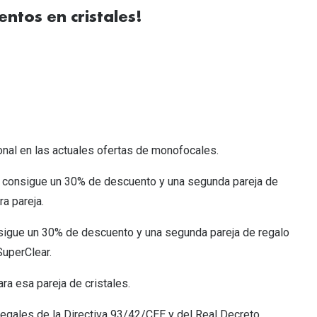
ntos en cristales!
Encuentra las lentillas más adecuadas
Ray Ban Meta: Gafas con IA
Guia: Tipo de gafas segun forma de tu cara
nal en las actuales ofertas de monofocales.
e, consigue un 30% de descuento y una segunda pareja de
a pareja.
onsigue un 30% de descuento y una segunda pareja de regalo
SuperClear.
ra esa pareja de cristales.
 legales de la Directiva 93/42/CEE y del Real Decreto