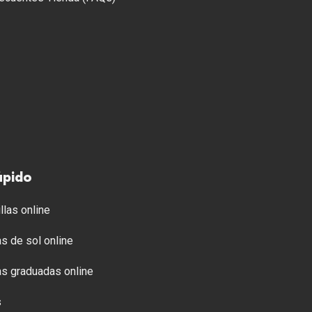
ápido
llas online
s de sol online
s graduadas online
s