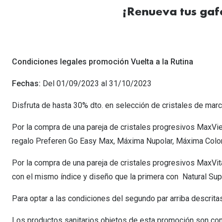
Lentillas esféricas para Miopia y Hipermetropia
Persol
Vogue
Gafas Graduadas Más Vendidas
¡Renueva tus gafa
Gafas de Sol Mas Nuevas
Ojos rojos
Lentillas tóricas para Astigmatismo
Michael Kors
Ralph Lauren
Gafas Graduadas Más Nuevas
Gafas de Sol Mas Vendidas
Ver todo
Lentillas day & night
Ver todas las ma
Nuance
Gafas de sol con probador virtual
Lentillas de colores y fantasía
Condiciones legales promoción Vuelta a la Rutina
Salud visual Infantil
Ver todas las ma
Fechas:
Del 01/09/2023 al 31/10/2023
Disfruta de hasta 30% dto. en selección de cristales de ma
Por la compra de una pareja de cristales progresivos MaxVi
regalo Preferen Go Easy Max, Máxima Nupolar, Máxima Color 
Por la compra de una pareja de cristales progresivos MaxVit
con el mismo índice y diseño que la primera con Natural Sup
Para optar a las condiciones del segundo par arriba descritas
Los productos sanitarios objetos de esta promoción son confo