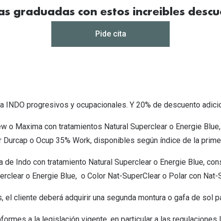
Mes de la visión
Gafas de Sol Rojas
Total 30
Monturas Verdes
s graduadas con estos increibles descue
Tipos de Gafas de Sol
Biotrue
Tipos de Gafas Graduadas
Pide cita
rcas
Iconicos
rcas
rca INDO progresivos y ocupacionales. Y 20% de descuento adicio
ew o Maxima con tratamientos Natural Superclear o Energie Blu
Durcap o Ocup 35% Work, disponibles según índice de la primer
a de Indo con tratamiento Natural Superclear o Energie Blue, c
erclear o Energie Blue, o Color Nat-SuperClear o Polar con Nat-
, el cliente deberá adquirir una segunda montura o gafa de sol pa
rmes a la legislación vigente, en particular a las regulaciones