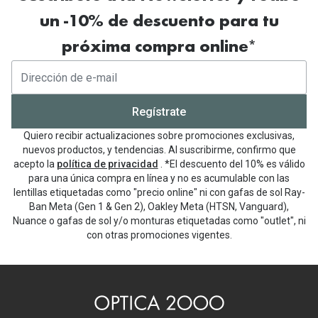
Gafas de Sol Mas Vendidas
un -10% de descuento para tu
Lentillas 
Gafas de sol con probador virtual
próxima compra online*
Lentillas 
Marcas
Materia
Ray-Ban
Regístrate
Lentillas 
Oakley
Quiero recibir actualizaciones sobre promociones exclusivas,
Lentillas 
Prada
nuevos productos, y tendencias. Al suscribirme, confirmo que
acepto la
política de privacidad
. *El descuento del 10% es válido
Versace
para una única compra en línea y no es acumulable con las
Líquidos
lentillas etiquetadas como "precio online" ni con gafas de sol Ray-
Dolce & Gabbana
Ban Meta (Gen 1 & Gen 2), Oakley Meta (HTSN, Vanguard),
Todos los 
Nuance o gafas de sol y/o monturas etiquetadas como "outlet", ni
Arnette
con otras promociones vigentes.
Lágrimas
Vogue
Solucione
Persol
Limpiador