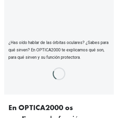
Gafas de Sol Mas Vendidas
Lentillas 
Gafas de sol con probador virtual
Lentillas 
Marcas
Materia
Ray-Ban
¿Has oído hablar de las órbitas oculares? ¿Sabes para
Lentillas 
Oakley
qué sirven? En OPTICA2000 te explicamos qué son,
Lentillas 
Prada
para qué sirven y su función protectora.
Versace
Líquidos
Dolce & Gabbana
Todos los 
Arnette
Lágrimas
Vogue
Solucione
En OPTICA2000 os
Persol
Limpiador