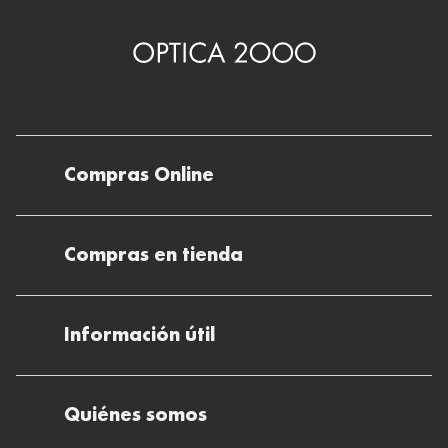
Compras Online
Envíos
Compras en tienda
Devoluciones
Métodos de pago en nuestras tiendas
Cancelar o devolver un pedido
Información útil
Solicitud de Informe optométrico/receta
Desistir del contrato aquí
Ray-ban Meta: Gafas con IA
Pide tu cita
Cómo encontrar mi pedido
Quiénes somos
El plan para tu visión
Preguntas Frecuentes Tienda (FAQs)