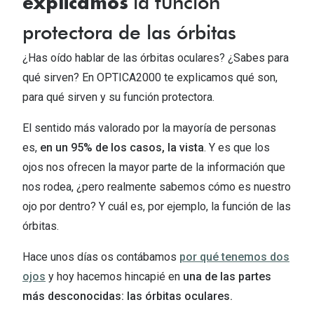
la función
explicamos
Michael Kors
Marcas
protectora de las órbitas
Ver todas las marcas
Eyexpert
¿Has oído hablar de las órbitas oculares? ¿Sabes para
Formas y Colores
Acuvue
qué sirven? En OPTICA2000 te explicamos qué son,
Gafas de Sol Cuadradas
para qué sirven y su función protectora.
Air Optix
Gafas de Sol Aviador
El sentido más valorado por la mayoría de personas
Biofinity
es,
en un 95% de los casos, la vista
. Y es que los
Gafas de Sol Ojo de Gato - Cat Eye
Soflens
ojos nos ofrecen la mayor parte de la información que
Gafas de Sol Redondas
Dailies
nos rodea, ¿pero realmente sabemos cómo es nuestro
ojo por dentro? Y cuál es, por ejemplo, la función de las
Gafas de Sol Ovaladas
Precision
órbitas.
Gafas de Sol Negras
Total 30
Hace unos días os contábamos
por qué tenemos dos
Gafas de Sol Transparentes
Biotrue
ojos
y hoy hacemos hincapié en
una de las partes
Gafas de Sol Rojas
más desconocidas: las
órbitas oculares.
Promoci