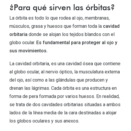
Tipos de Gafas de Sol
¿Para qué sirven las órbitas?
Promocion
Iconicos
La órbita es todo lo que rodea al ojo, membranas,
Lentillas 
músculos, grasa y huesos que forman toda la
cavidad
Consejos
orbitaria
donde se alojan los tejidos blandos con el
Lecturas
Sol y ojos del bebé
globo ocular.
Es fundamental para proteger al ojo y
¿Cómo comp
sus movimientos.
Gafas Polarizadas
Cómo pone
La cavidad orbitaria, es una cavidad ósea que contiene
Cristales Transitions
Lentillas 
al globo ocular, al nervio óptico, la musculatura externa
Guía de gafas para la forma de tu cara
del ojo, así como a las glándulas que producen y
Dormir con
drenan las lágrimas. Cada órbita es una estructura en
Accesorios
Encuentra 
forma de pera formada por varios huesos. En realidad,
se trata de dos cavidades orbitarias situadas a ambos
lados de la línea media de la cara destinadas a alojar
los globos oculares y sus anexos.