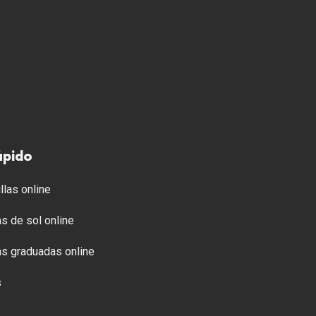
ápido
llas online
s de sol online
s graduadas online
s