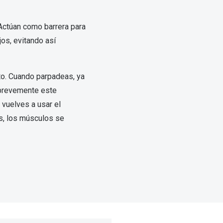
Mes de la visión
Gafas de Sol Rojas
Total 30
Monturas Verdes
Actúan como barrera para
Tipos de Gafas de Sol
Biotrue
Tipos de Gafas Graduadas
jos, evitando así
rcas
Iconicos
rcas
to. Cuando parpadeas, ya
 brevemente este
 vuelves a usar el
s, los músculos se