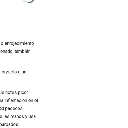
 o enrojecimiento
cionado, también
n orzuelo o un
ue notes picor.
a inflamación en el
. Si padeces
te las manos y usa
 párpados