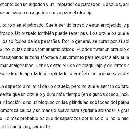
mente con un algodón y un limpiador de párpados. Después, acl
sa un paño o un algodón nuevo para el otro ojo.
lto rojo en el párpado. Suele ser doloroso y estar enrojecido, y
párpado. Un orzuelo también puede tener pus. Los orzuelos suele
 los folículos de las pestañas. Por lo general, se curan por sí 
i no, quizá debes tomar antibióticos. Puedes tratar un orzuelo
masajeando la zona afectada suavemente para ayudar a aliviar la
ar analgésicos. Debes evitar el uso de maquillaje y de lentes d
No trates de apretarlo o explotarlo, o la infección podría extende
un aspecto similar al de un orzuelo, pero no suele ser tan dolor
ente que un orzuelo y dura más tiempo (en algunos casos, incl
a infección, sino un bloqueo en las glándulas sebáceas del párpa
a compresa cálida y un masaje suave para ayudar a ablandar la gr
o. Lo más probable es que desaparezca por sí solo. Si no lo hace
eliminar quirúrgicamente.