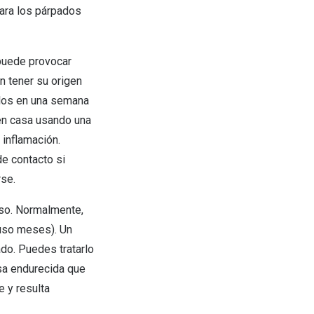
ara los párpados
 puede provocar
n tener su origen
solos en una semana
 en casa usando una
 inflamación.
e contacto si
rse.
oso. Normalmente,
uso meses). Un
do. Puedes tratarlo
asa endurecida que
 y resulta