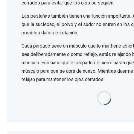
Lentillas esféricas para Miopia y Hipermetropia
cerrados para evitar que los ojos se sequen.
Persol
Vogue
Gafas Graduadas Más Vendidas
Gafas de Sol Mas Nuevas
Ojos rojos
Lentillas tóricas para Astigmatismo
Las pestañas también tienen una función importante. 
Michael Kors
Ralph Lauren
Gafas Graduadas Más Nuevas
Gafas de Sol Mas Vendidas
Ver todo
Lentillas day & night
que la suciedad, el polvo y el sudor no entren en los o
Ver todas las ma
Nuance
posibles daños e irritación.
Gafas de sol con probador virtual
Lentillas de colores y fantasía
Salud visual Infantil
Ver todas las ma
Cada párpado tiene un músculo que lo mantiene abier
sea deliberadamente o como reflejo, estás relajando
músculo. Eso hace que el párpado se cierre hasta que
músculo para que se abra de nuevo. Mientras duerme
relajan para mantener los ojos cerrados.