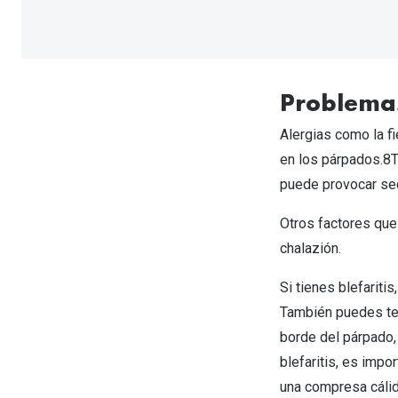
Problema
Alergias como la f
en los párpados.8T
puede provocar se
Otros factores que 
chalazión.
Si tienes blefariti
También puedes ten
borde del párpado,
blefaritis, es impo
una compresa cálid