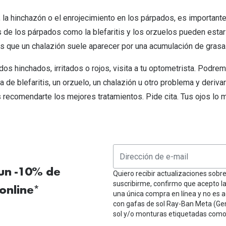
r, la hinchazón o el enrojecimiento en los párpados, es importan
 de los párpados como la blefaritis y los orzuelos pueden esta
as que un chalazión suele aparecer por una acumulación de grasa
dos hinchados, irritados o rojos, visita a tu optometrista. Podre
ta de blefaritis, un orzuelo, un chalazión u otro problema y derivar
ecomendarte los mejores tratamientos. Pide cita. Tus ojos lo 
 un -10% de
Quiero recibir actualizaciones sobr
suscribirme, confirmo que acepto l
online*
una única compra en línea y no es a
con gafas de sol Ray-Ban Meta (Ge
sol y/o monturas etiquetadas como 