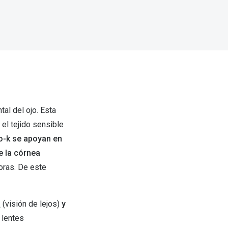
tal del ojo. Esta
 el tejido sensible
to-k se apoyan en
e la córnea
oras. De este
a
(visión de lejos)
y
 lentes