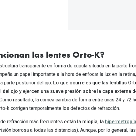
cionan las lentes Orto-K?
tructura transparente en forma de cúpula situada en la parte fron
peña un papel importante a la hora de enfocar la luz en la retina,
la parte posterior del ojo.
Lo que ocurre es que las lentillas Or
al del ojo y ejercen una suave presión sobre la capa externa d
Como resultado, la córnea cambia de forma entre unas 24 y 72 h
rto-k corrigen temporalmente los defectos de refracción.
 de refracción más frecuentes están
la miopía, la
hipermetropí
isión borrosa a todas las distancias). Aunque, por lo general, las