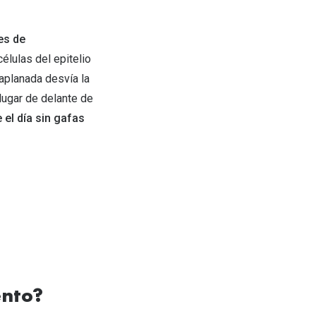
es de
élulas del epitelio
 aplanada desvía la
lugar de delante de
 el día sin gafas
ento?