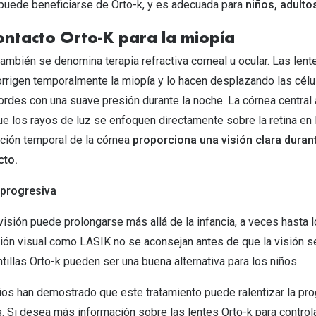
puede beneficiarse de Orto-k, y es adecuada para
niños, adulto
ontacto Orto-K para la miopía
también se denomina terapia refractiva corneal u ocular. Las lent
orrigen temporalmente la miopía y lo hacen desplazando las célul
ordes con una suave presión durante la noche. La córnea central
ue los rayos de luz se enfoquen directamente sobre la retina en 
ación temporal de la córnea
proporciona una visión clara durant
acto.
 progresiva
 visión puede prolongarse más allá de la infancia, a veces hasta 
ción visual como LASIK no se aconsejan antes de que la visión s
ntillas Orto-k pueden ser una buena alternativa para los niños.
os han demostrado que este tratamiento puede ralentizar la pro
. Si desea más información sobre las lentes Orto-k para controla