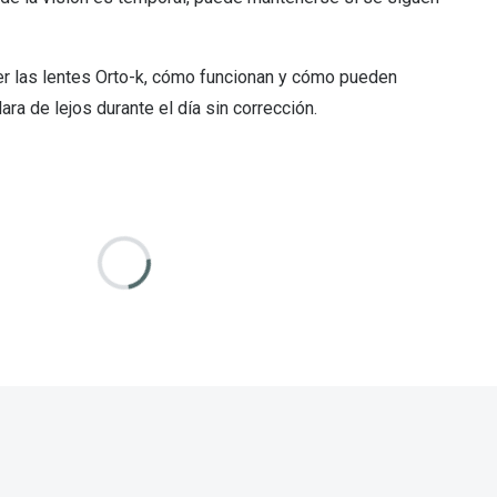
Encuentra las lentillas más adecuadas
Ray Ban Meta: Gafas con IA
r las lentes Orto-k, cómo funcionan y cómo pueden
Guia: Tipo de gafas segun forma de tu cara
ara de lejos durante el día sin corrección.