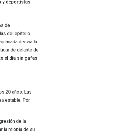
s y deportistas.
es de
as del epitelio
 aplanada desvía la
lugar de delante de
e el día sin gafas
los 20 años. Las
ea estable. Por
gresión de la
r la miopía de su