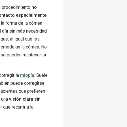
un procedimiento
no
contacto especialmente
 la forma de la córnea
l día
sin más necesidad
que, al igual que los
 remodelan la córnea. No
o se pueden mantener si
corregir la
miopía
. Suele
mbién puede corregirse
pacientes que prefieren
a una
visión clara sin
r que recurrir a la