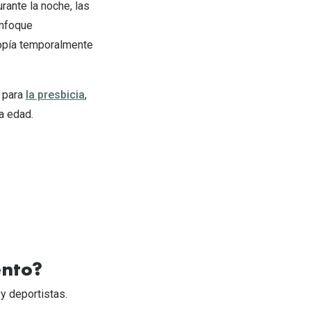
rante la noche, las
enfoque
miopía temporalmente
r para
la presbicia
,
la edad.
ento?
 y deportistas.