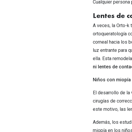
Cualquier persona 
Lentes de c
A veces, la Orto-k 
ortoqueratología c
corneal hacia los b
luz entrante para q
ella. Esta remodel
ni lentes de cont
Niños con miopía
El desarrollo de la
cirugías de correc
este motivo, las le
Además, los estudi
miopía en los niños