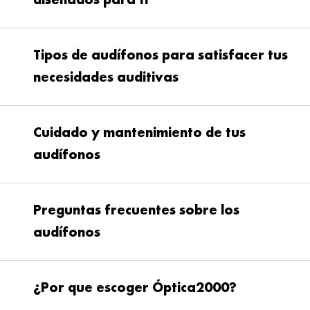
diseñados para ti
Tipos de audífonos para satisfacer tus
necesidades auditivas
Cuidado y mantenimiento de tus
audífonos
Preguntas frecuentes sobre los
audífonos
Mantén las manos limpias y secas antes de
¿Por que escoger Óptica2000? ​
Si experimentas situaciones como tener el
tocar tus audífonos para evitar obstrucciones