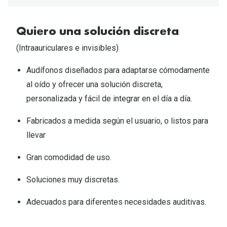
Tipos de Gafas de Sol
Promocion
Iconicos
Quiero una solución discreta​
Lentillas 
(Intraauriculares e invisibles)​
Consejos
Lecturas
Audífonos diseñados para adaptarse cómodamente
Sol y ojos del bebé
¿Cómo comp
al oído y ofrecer una solución discreta,
Gafas Polarizadas
personalizada y fácil de integrar en el día a día.​
Cómo pone
Cristales Transitions
Fabricados a medida según el usuario, o listos para
Lentillas 
Guía de gafas para la forma de tu cara
llevar​
Dormir con
Accesorios
Gran comodidad de uso. ​
Encuentra 
Soluciones muy discretas. ​
Adecuados para diferentes necesidades auditivas. ​