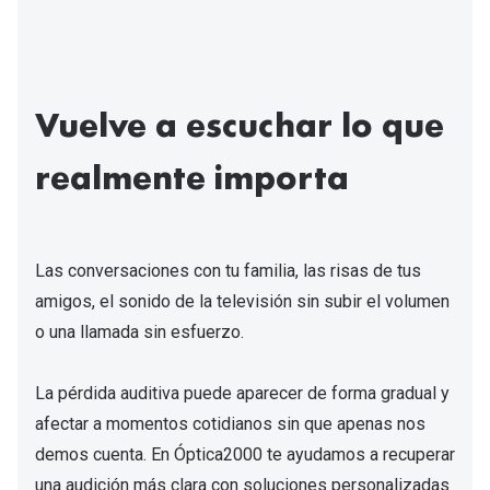
Gafas de Sol Mas Vendidas
Lentillas 
Gafas de sol con probador virtual
Lentillas 
Marcas
Vuelve a escuchar lo que
Materia
Ray-Ban
realmente importa​
Lentillas 
Oakley
Lentillas 
Prada
Las conversaciones con tu familia, las risas de tus
Versace
Líquidos
amigos, el sonido de la televisión sin subir el volumen
Dolce & Gabbana
Todos los 
o una llamada sin esfuerzo.​
Arnette
Lágrimas
La pérdida auditiva puede aparecer de forma gradual y
Vogue
Solucione
afectar a momentos cotidianos sin que apenas nos
Persol
demos cuenta. En Óptica2000 te ayudamos a recuperar
Limpiador
una audición más clara con soluciones personalizadas