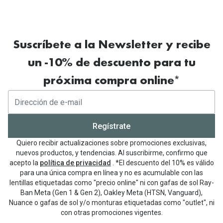
volumen de la televisión alto, dificultad para
en los micrófonos.
Mucho más que unos audífonos: un
entender a los demás o esfuerzos por adivinar
acompañamiento personalizado​
Evita el contacto con el agua, no los utilices
lo que dicen mediante la lectura de
mientras te bañas o duchas.
expresiones y labios, es posible que tengas
Suscríbete a la Newsletter y recibe
una pérdida auditiva y sea necesario realizar un
un -10% de descuento para tu
Seca tus oídos si están húmedos para evitar
examen auditivo para verificarlo.
daños en los dispositivos.
próxima compra online*
Retira la pila de los audífonos cuando no los
utilices y deja el compartimento de la pila
Revisión auditiva personalizada​
Regístrate
abierto para ventilar la posible humedad.
Quiero recibir actualizaciones sobre promociones exclusivas,
Anima a esa persona a realizar una prueba
nuevos productos, y tendencias. Al suscribirme, confirmo que
Utiliza un estuche para guardar tus audífonos y
auditiva sin compromiso y acompáñala durante
acepto la
política de privacidad
. *El descuento del 10% es válido
protegerlos adecuadamente.
para una única compra en línea y no es acumulable con las
las pruebas e instrucciones de los audífonos
lentillas etiquetadas como "precio online" ni con gafas de sol Ray-
para brindarle apoyo adicional.
Ban Meta (Gen 1 & Gen 2), Oakley Meta (HTSN, Vanguard),
Limpia los dispositivos con un paño suave y
Prueba de audífonos sin compromiso​
Nuance o gafas de sol y/o monturas etiquetadas como "outlet", ni
seco, evitando el uso de alcohol, disolventes o
con otras promociones vigentes.
productos de limpieza.