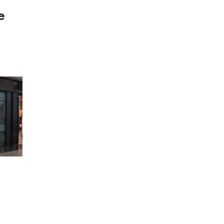
Mes de la visión
Gafas de Sol Rojas
Total 30
Monturas Verdes
e
Tipos de Gafas de Sol
Biotrue
Tipos de Gafas Graduadas
rcas
Iconicos
rcas