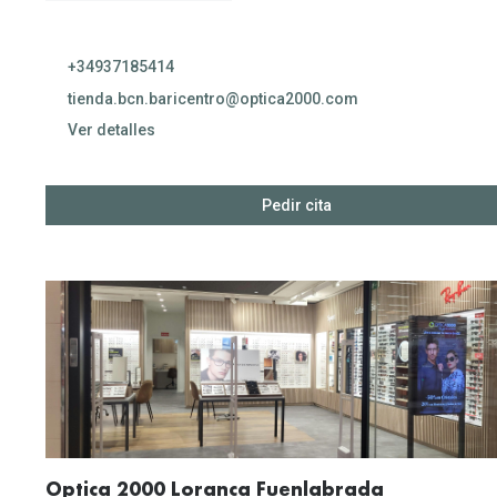
+34937185414
tienda.bcn.baricentro@optica2000.com
Ver detalles
09:00 
Pedir cita
09:00 
09:00 
09:00 
09:00 
09:00 
C
Optica 2000 Loranca Fuenlabrada