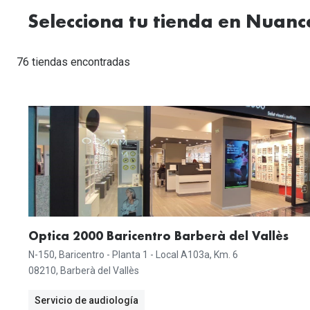
Lentillas esféricas para Miopia y Hipermetropia
Persol
Vogue
Gafas Graduadas Más Vendidas
Selecciona tu tienda en Nuanc
Gafas de Sol Mas Nuevas
Ojos rojos
Lentillas tóricas para Astigmatismo
Michael Kors
Ralph Lauren
Gafas Graduadas Más Nuevas
Gafas de Sol Mas Vendidas
Ver todo
Lentillas day & night
76 tiendas encontradas
Ver todas las ma
Nuance
Gafas de sol con probador virtual
Lentillas de colores y fantasía
Salud visual Infantil
Ver todas las ma
Optica 2000 Baricentro Barberà del Vallès
N-150, Baricentro - Planta 1 - Local A103a, Km. 6
08210, Barberà del Vallès
Servicio de audiología