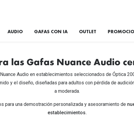
AUDIO
GAFAS CON IA
OUTLET
PROMOCIO
¿Cómo funcionan mis ojos?
gel
Gafas de Sol Cuadradas
Eyexpert
Monturas Redondas
Plan de Salud Visual
ra las Gafas Nuance Audio cer
gel de silicona
Gafas de Sol Aviador
Acuvue
Monturas Aviador
Servicios de salud visual
 Nuance Audio en establecimientos seleccionados de Óptica 20
onido y el diseño, diseñadas para adultos con pérdida de audició
Gafas de Sol Ojo de Gato - Cat Eye
Air Optix
Monturas Ovaladas
Cuida tu vista
a moderada.
Gafas de Sol Redondas
Biofinity
Monturas Ojo de Gato - Cat Eye
s de Lentillas
Blog
anos para una demostración personalizada y asesoramiento de
nu
Gafas de Sol Ovaladas
Soflens
Monturas Negras
Cómo mejorar la vista
establecimientos.
Gafas de Sol Negras
Dailies
Monturas Transparentes
s
Cómo ponerse lentillas
Gafas de Sol Transparentes
Precision
Monturas Rojas