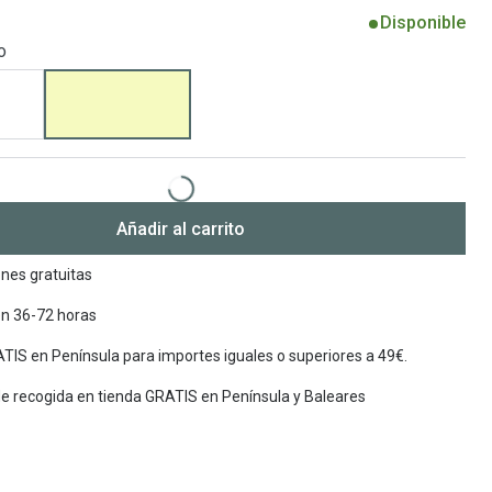
Disponible
Encuentra las lentillas más adecuadas
Ray Ban Meta: Gafas con IA
o
Guia: Tipo de gafas segun forma de tu cara
Añadir al carrito
nes gratuitas
en 36-72 horas
TIS en Península para importes iguales o superiores a 49€.
de recogida en tienda GRATIS en Península y Baleares