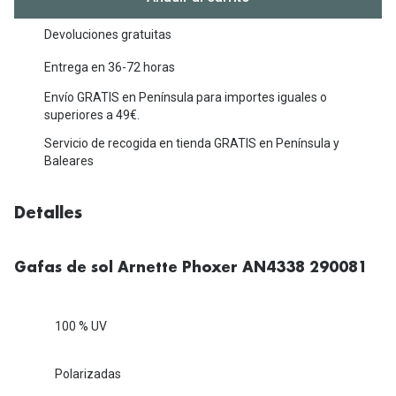
Michael Kors
Marcas
Devoluciones gratuitas
Ver todas las marcas
Eyexpert
Entrega en 36-72 horas
Formas y Colores
Acuvue
Envío GRATIS en Península para importes iguales o
superiores a 49€.
Gafas de Sol Cuadradas
Air Optix
Servicio de recogida en tienda GRATIS en Península y
Gafas de Sol Aviador
Baleares
Biofinity
Gafas de Sol Ojo de Gato - Cat Eye
Soflens
Detalles
Gafas de Sol Redondas
Dailies
Gafas de Sol Ovaladas
Precision
Gafas de sol Arnette Phoxer AN4338 290081
Gafas de Sol Negras
Total 30
100 % UV
Gafas de Sol Transparentes
Biotrue
Gafas de Sol Rojas
Polarizadas
Promoci