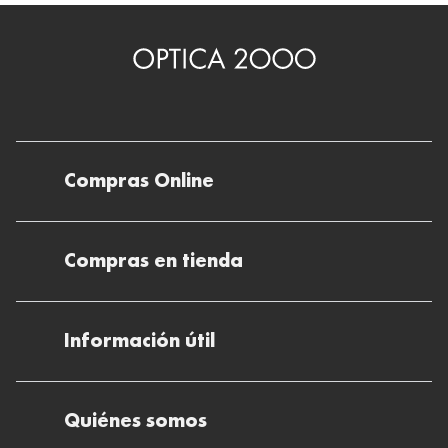
Compras Online
Envíos
Compras en tienda
Devoluciones
Métodos de pago en nuestras tiendas
Cancelar o devolver un pedido
Información útil
Solicitud de Informe optométrico/receta
Desistir del contrato aquí
Ray-ban Meta: Gafas con IA
Pide tu cita
Cómo encontrar mi pedido
Quiénes somos
El plan para tu visión
Preguntas Frecuentes Tienda (FAQs)